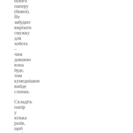
білого
паперу
(бивні).
Не
забудьте
вирізати
смужку
для
хобота
–
чим
довшою
вона
буде,
тим
кумеднішим
вийде
слоник.
Складіть
папір
у
кілька
разів,
щоб