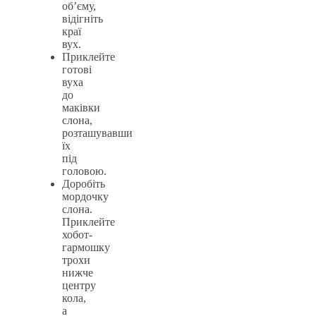
об’єму,
відігніть
краї
вух.
Приклейте
готові
вуха
до
маківки
слона,
розташувавши
їх
під
головою.
Доробіть
мордочку
слона.
Приклейте
хобот-
гармошку
трохи
нижче
центру
кола,
а