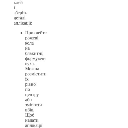
клей
і
зберіть
деталі
аплікації:
Приклейте
рожеві
кола
на
блакитні,
формуючи
вуха.
Можна
розмістити
їх
рівно
по
центру
або
змістити
вбік.
Щоб
надати
аплікації