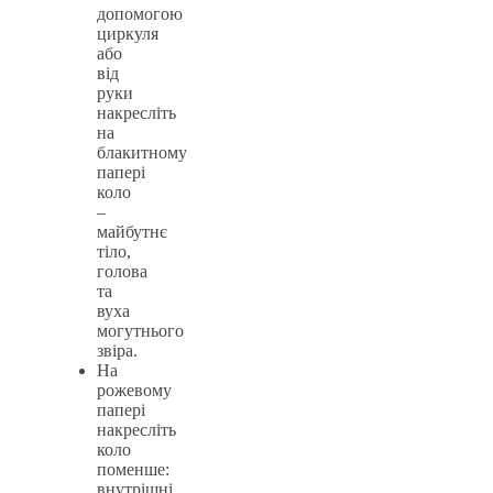
допомогою
циркуля
або
від
руки
накресліть
на
блакитному
папері
коло
–
майбутнє
тіло,
голова
та
вуха
могутнього
звіра.
На
рожевому
папері
накресліть
коло
поменше:
внутрішні