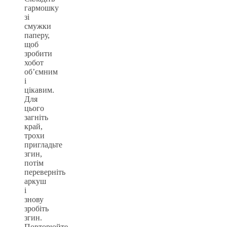
гармошку
зі
смужки
паперу,
щоб
зробити
хобот
об’ємним
і
цікавим.
Для
цього
загніть
край,
трохи
пригладьте
згин,
потім
переверніть
аркуш
і
знову
зробіть
згин.
Повторюйте