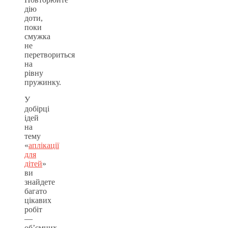
дію
доти,
поки
смужка
не
перетвориться
на
рівну
пружинку.
У
добірці
ідей
на
тему
«
аплікації
для
дітей
»
ви
знайдете
багато
цікавих
робіт
—
об’ємних