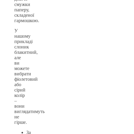
смужки
паперу,
складеної
гармошкою.
У
нашому
прикладі
слоник
блакитний,
але
ви
можете
вибрати
фіолетовий
або
сірий
колір
–
вони
виглядатимуть
не
гірше.
За