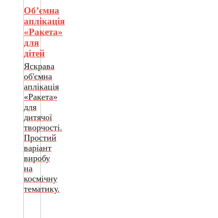
Об’ємна
аплікація
«Ракета»
для
дітей
Яскрава
об'ємна
аплікація
«Ракета»
для
дитячої
творчості.
Простий
варіант
виробу
на
космічну
тематику.