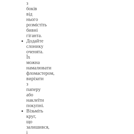
з
боків
від
нього
розмістіть
бивні
гіганта.
Додайте
слонику
оченята.
Їх
можна
намалювати
фломастером,
вирізати
з
паперу
або
наклеїти
покупні.
Візьміть
круг,
що
залишився,
і