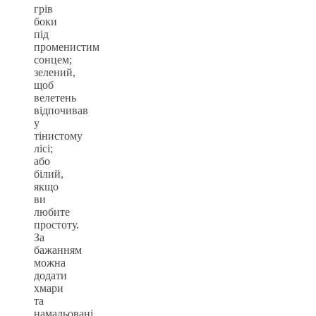
грів
боки
під
променистим
сонцем;
зелений,
щоб
велетень
відпочивав
у
тінистому
лісі;
або
білий,
якщо
ви
любите
простоту.
За
бажанням
можна
додати
хмари
та
намальовані