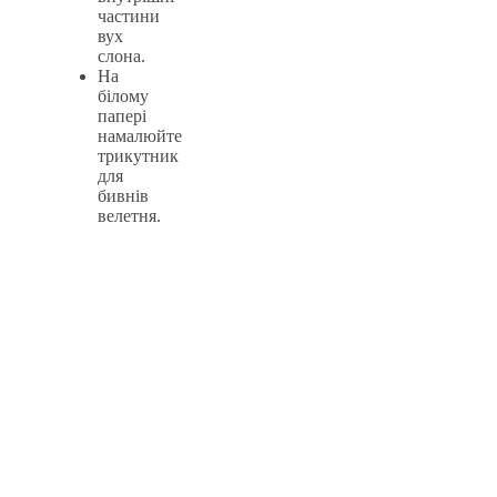
частини
вух
слона.
На
білому
папері
намалюйте
трикутник
для
бивнів
велетня.