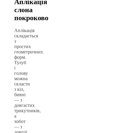
Аплікація
слона
покроково
Аплікація
складається
з
простих
геометричних
форм.
Тулуб
і
голову
можна
скласти
з кіл,
бивні
— з
довгастих
трикутників,
а
хобот
— з
довгої