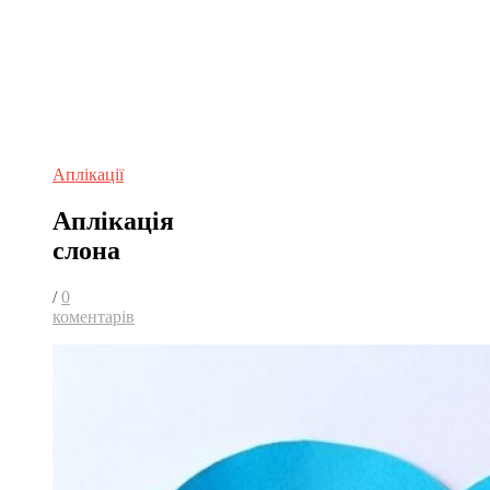
Аплікації
Аплікація
слона
/
0
коментарів