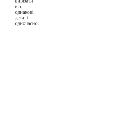
вирізати
всі
однакові
деталі
одночасно.