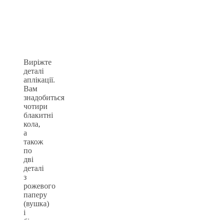
Виріжте
деталі
аплікації.
Вам
знадобиться
чотири
блакитні
кола,
а
також
по
дві
деталі
з
рожевого
паперу
(вушка)
і