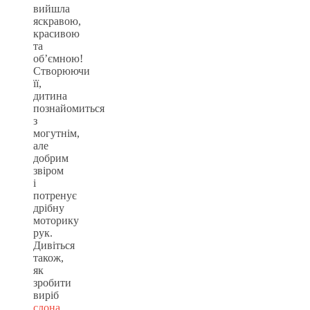
вийшла
яскравою,
красивою
та
об’ємною!
Створюючи
її,
дитина
познайомиться
з
могутнім,
але
добрим
звіром
і
потренує
дрібну
моторику
рук.
Дивіться
також,
як
зробити
виріб
слона