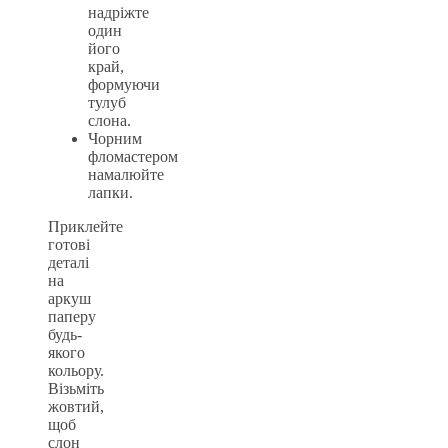
надріжте
один
його
край,
формуючи
тулуб
слона.
Чорним
фломастером
намалюйте
лапки.
Приклейте
готові
деталі
на
аркуш
паперу
будь-
якого
кольору.
Візьміть
жовтий,
щоб
слон