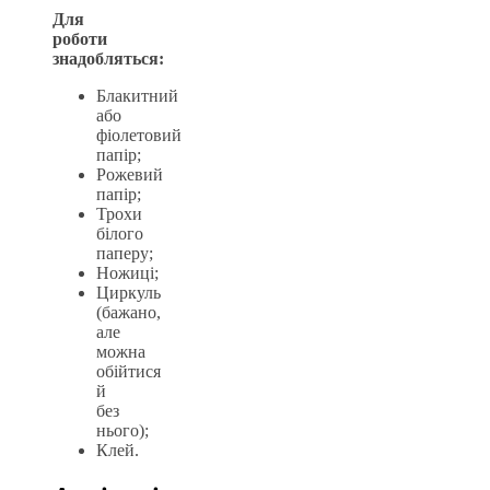
Для
роботи
знадобляться:
Блакитний
або
фіолетовий
папір;
Рожевий
папір;
Трохи
білого
паперу;
Ножиці;
Циркуль
(бажано,
але
можна
обійтися
й
без
нього);
Клей.