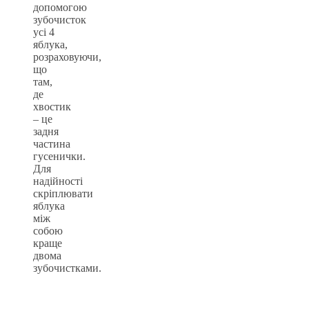
допомогою
зубочисток
усі 4
яблука,
розраховуючи,
що
там,
де
хвостик
– це
задня
частина
гусенички.
Для
надійності
скріплювати
яблука
між
собою
краще
двома
зубочистками.