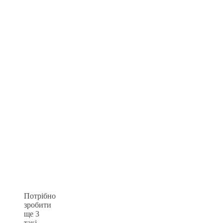
Потрібно
зробити
ще 3
такі