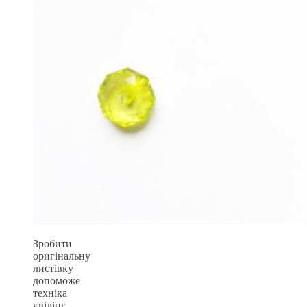
Зробити
оригінальну
листівку
допоможе
техніка
квілінг,