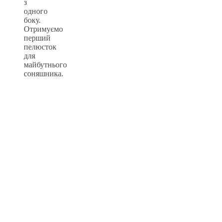
з
одного
боку.
Отримуємо
перший
пелюсток
для
майбутнього
соняшника.