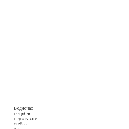
Водночас
потрібно
підготувати
стебло
для