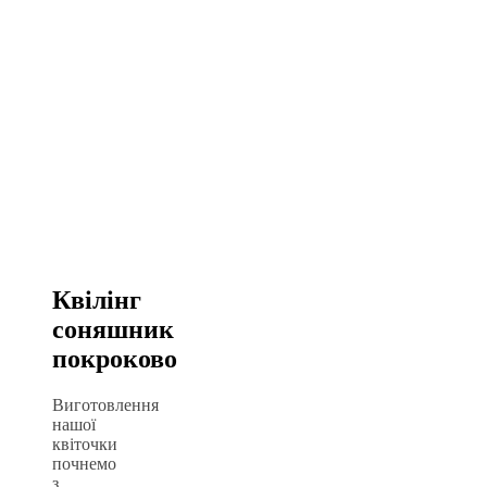
Квілінг
соняшник
покроково
Виготовлення
нашої
квіточки
почнемо
з