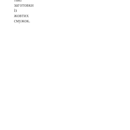
заготовки
із
жовтих
смужок.