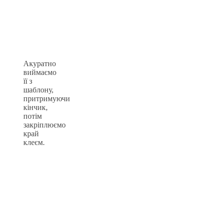
Акуратно
виймаємо
її з
шаблону,
притримуючи
кінчик,
потім
закріплюємо
край
клеєм.