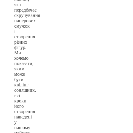
яка
передбачає
скручування
паперових
смужок
і
створення
різних
фігур.
Ми
хочемо
показати,
яким
може
бути
квілінг
соняшник,
всі
кроки
його
створення
наведені
у
нашому
майстер-