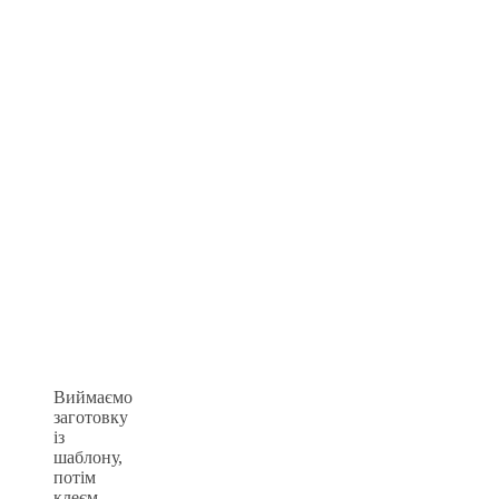
Виймаємо
заготовку
із
шаблону,
потім
клеєм