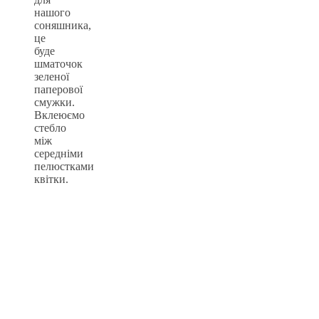
нашого
соняшника,
це
буде
шматочок
зеленої
паперової
смужки.
Вклеюємо
стебло
між
середніми
пелюстками
квітки.