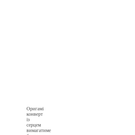
Оригамі
конверт
із
серцем
вимагатиме