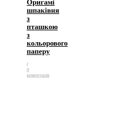
Оригамі
шпаківня
з
пташкою
з
кольорового
паперу
/
0
коментарів