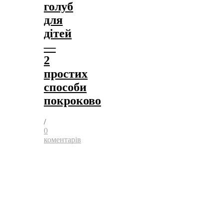
голуб
для
дітей
—
2
простих
способи
покроково
/
0
коментарів