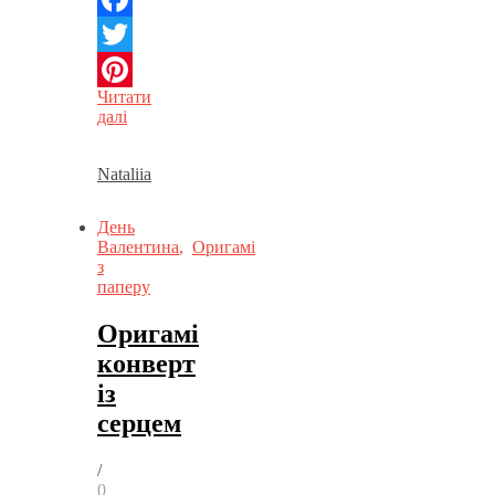
Facebook
Twitter
Читати
Pinterest
далі
Nataliia
День
Валентина
,
Оригамі
з
паперу
Оригамі
конверт
із
серцем
/
0