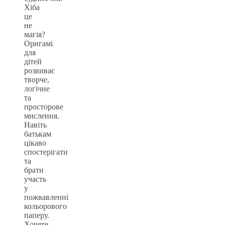
Хіба
це
не
магія?
Оригамі
для
дітей
розвиває
творче,
логічне
та
просторове
мислення.
Навіть
батькам
цікаво
спостерігати
та
брати
участь
у
пожвавленні
кольорового
паперу.
Хочете