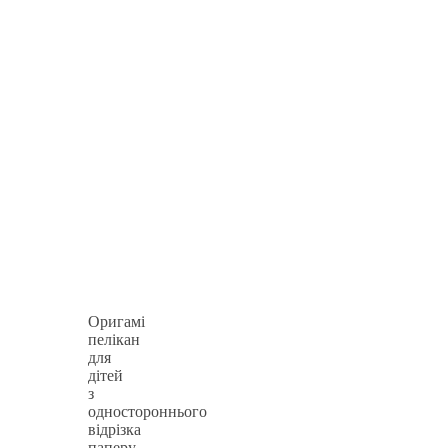
Оригамі
пелікан
для
дітей
з
одностороннього
відрізка
паперу