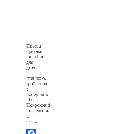
Проста
оригамі
шпаківня
для
дітей
з
пташкою,
зробленою
з
паперових
кіл.
Покроковий
інструктаж
із
фото.