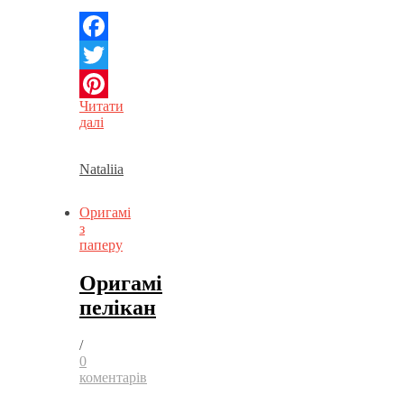
Facebook
Twitter
Читати
Pinterest
далі
Nataliia
Оригамі
з
паперу
Оригамі
пелікан
/
0
коментарів