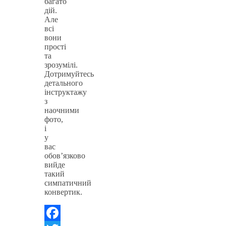
багато
дій.
Але
всі
вони
прості
та
зрозумілі.
Дотримуйтесь
детального
інструктажу
з
наочними
фото,
і
у
вас
обов’язково
вийде
такий
симпатичний
конвертик.