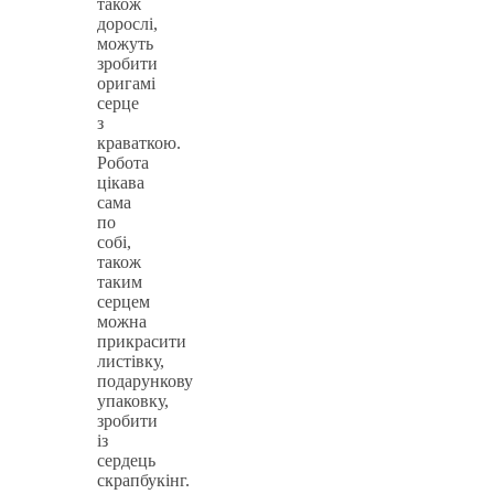
також
дорослі,
можуть
зробити
оригамі
серце
з
краваткою.
Робота
цікава
сама
по
собі,
також
таким
серцем
можна
прикрасити
листівку,
подарункову
упаковку,
зробити
із
сердець
скрапбукінг.