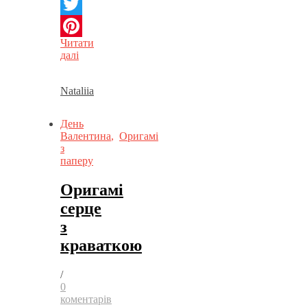
Facebook
Twitter
Читати
Pinterest
далі
Nataliia
День
Валентина
,
Оригамі
з
паперу
Оригамі
серце
з
краваткою
/
0
коментарів