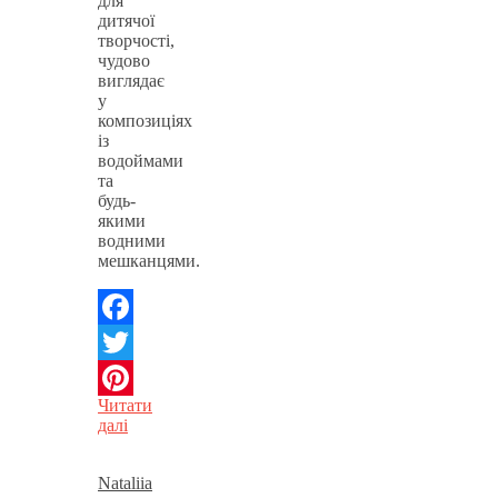
для
дитячої
творчості,
чудово
виглядає
у
композиціях
із
водоймами
та
будь-
якими
водними
мешканцями.
Facebook
Twitter
Читати
Pinterest
далі
Nataliia