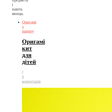
предмети
і
навіть
явища.
Оригамі
з
паперу
Оригамі
кит
для
дітей
/
0
коментарів