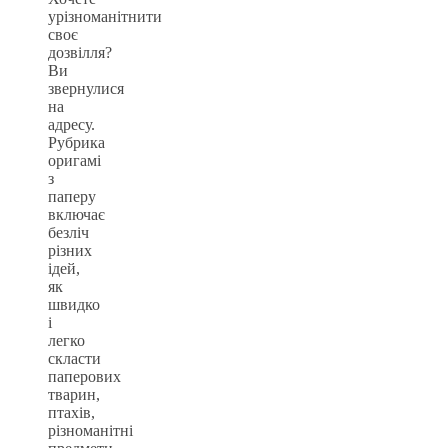
урізноманітнити
своє
дозвілля?
Ви
звернулися
на
адресу.
Рубрика
оригамі
з
паперу
включає
безліч
різних
ідей,
як
швидко
і
легко
скласти
паперових
тварин,
птахів,
різноманітні