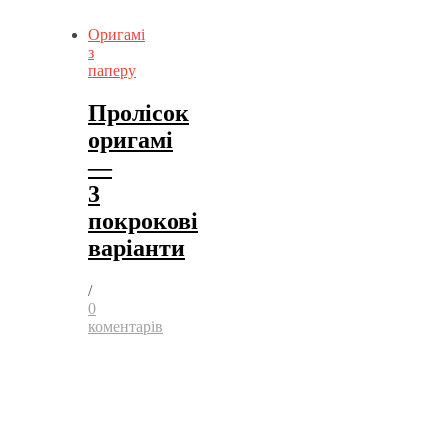
Оригамі
з
паперу
Пролісок
оригамі
—
3
покрокові
варіанти
/
0
коментарів