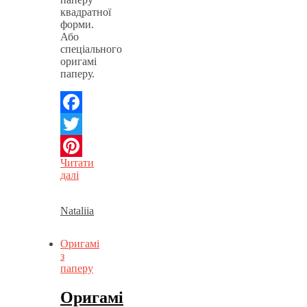
квадратної
форми.
Або
спеціального
оригамі
паперу.
Facebook
Twitter
Читати
Pinterest
далі
Nataliia
Оригамі
з
паперу
Оригамі