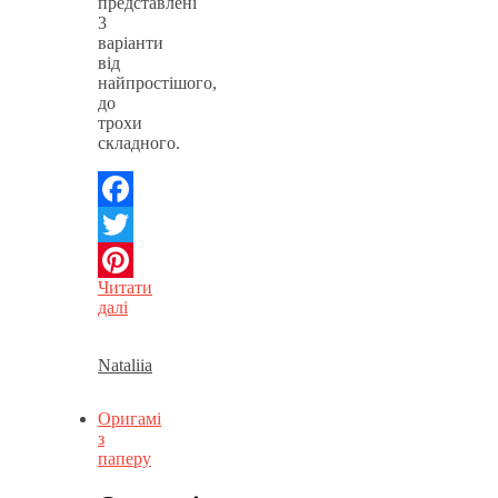
представлені
3
варіанти
від
найпростішого,
до
трохи
складного.
Facebook
Twitter
Читати
Pinterest
далі
Nataliia
Оригамі
з
паперу