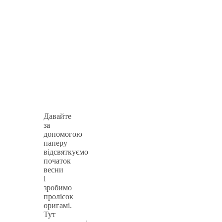
Давайте
за
допомогою
паперу
відсвяткуємо
початок
весни
і
зробимо
пролісок
оригамі.
Тут