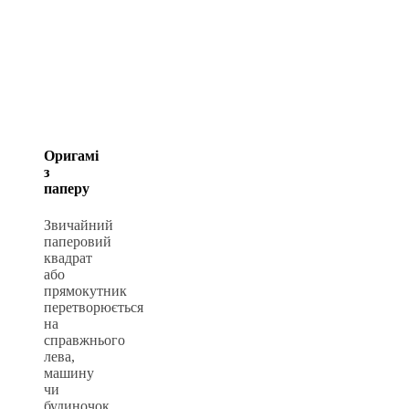
Оригамі
з
паперу
Звичайний
паперовий
квадрат
або
прямокутник
перетворюється
на
справжнього
лева,
машину
чи
будиночок.