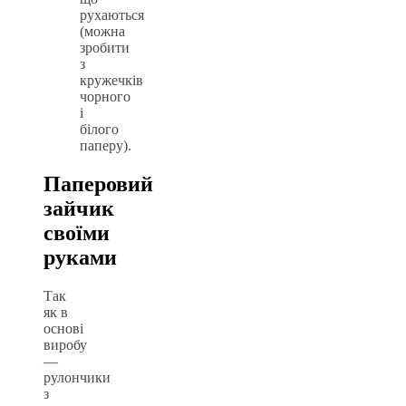
рухаються
(можна
зробити
з
кружечків
чорного
і
білого
паперу).
Паперовий
зайчик
своїми
руками
Так
як в
основі
виробу
—
рулончики
з