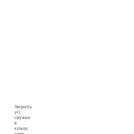
Зверніть
усі
смужки
в
кільця,
одне