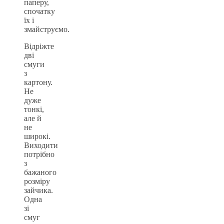
паперу,
спочатку
їх і
змайструємо.
Відріжте
дві
смуги
з
картону.
Не
дуже
тонкі,
але й
не
широкі.
Виходити
потрібно
з
бажаного
розміру
зайчика.
Одна
зі
смуг