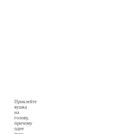
Приклейте
вушка
на
голову,
причому
одне
вухо