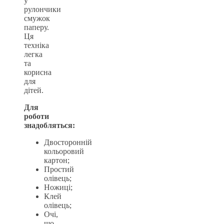
у
рулончики
смужок
паперу.
Ця
техніка
легка
та
корисна
для
дітей.
Для
роботи
знадобляться:
Двосторонній
кольоровий
картон;
Простий
олівець;
Ножиці;
Клей
олівець;
Очі,
що