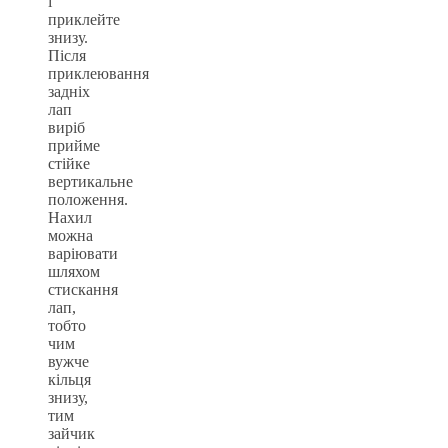
і
приклейте
знизу.
Після
приклеювання
задніх
лап
виріб
прийме
стійке
вертикальне
положення.
Нахил
можна
варіювати
шляхом
стискання
лап,
тобто
чим
вужче
кільця
знизу,
тим
зайчик