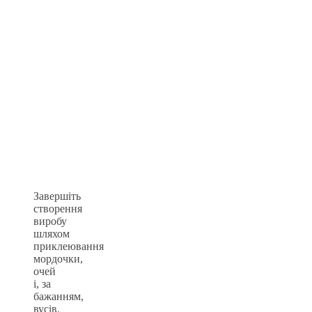
Завершіть
створення
виробу
шляхом
приклеювання
мордочки,
очей
і, за
бажанням,
вусів.