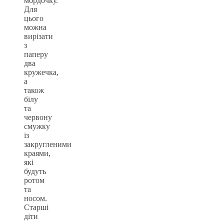
мордочку.
Для
цього
можна
вирізати
з
паперу
два
кружечка,
а
також
білу
та
червону
смужку
із
закругленими
краями,
які
будуть
ротом
та
носом.
Старші
діти