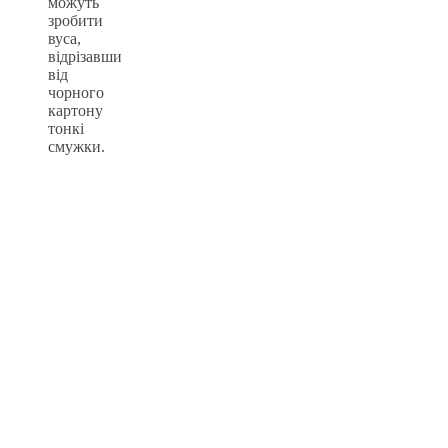
можуть
зробити
вуса,
відрізавши
від
чорного
картону
тонкі
смужки.