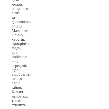
можна
направити
вниз
за
допомогою
олівця.
Маленьке
кільце-
хвостик
прикріпіть
ззаду,
два
побільше
— у
середині,
щоб
відобразити
передні
лапи
зайця.
Кільця
найбільші
трохи
стисніть