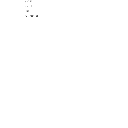
для
лап
та
хвоста.