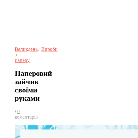
Великдень
,
Вироби
з
паперу
Паперовий
зайчик
своїми
руками
/
0
коментарів