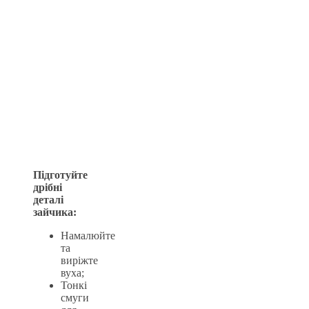
Підготуйте
дрібні
деталі
зайчика:
Намалюйте
та
виріжте
вуха;
Тонкі
смуги