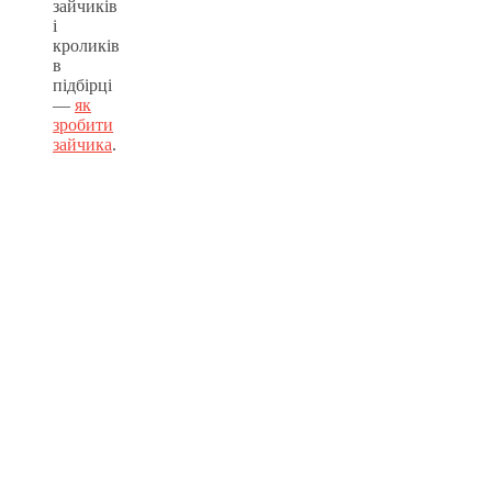
зайчиків
і
кроликів
в
підбірці
—
як
зробити
зайчика
.