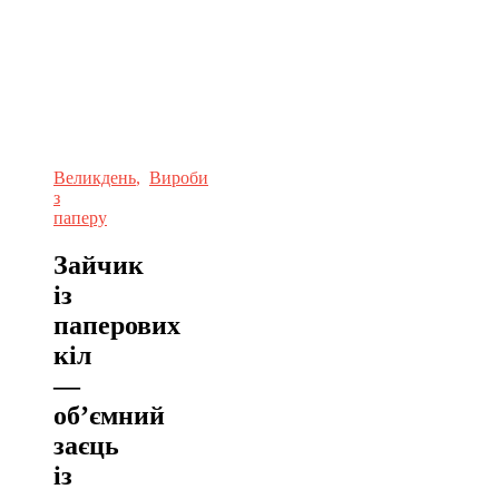
Великдень
,
Вироби
з
паперу
Зайчик
із
паперових
кіл
—
об’ємний
заєць
із