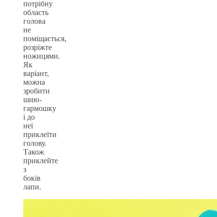
потрібну
область
голова
не
поміщається,
розріжте
ножицями.
Як
варіант,
можна
зробити
шию-
гармошку
і до
неї
приклеїти
голову.
Також
приклейте
з
боків
лапи.