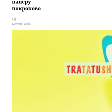
паперу
покроково
/
0
коментарів