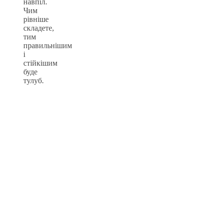
навпіл.
Чим
рівніше
складете,
тим
правильнішим
і
стійкішим
буде
тулуб.