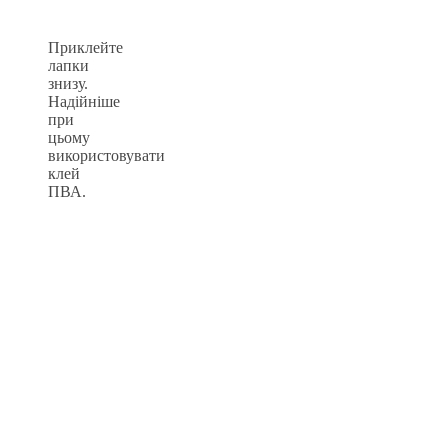
Приклейте
лапки
знизу.
Надійніше
при
цьому
використовувати
клей
ПВА.