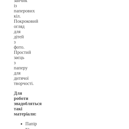
зайчик
із
паперових
кіл.
Покроковий
огляд
для
дітей
з
фото.
Простий
заєць
з
паперу
для
дитячої
творчості.
Для
роботи
знадобляться
такі
матеріали:
Папір
та