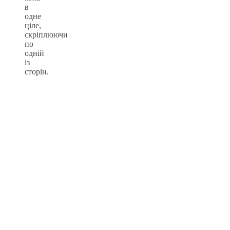
в
одне
ціле,
скріплюючи
по
одній
із
сторін.