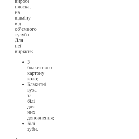
виробі
плоска,
на
відміну
від
об’ємного
тулуба.
Для
неї
виріжте:
З
блакитного
картону
коло;
Блакитні
вуха
та
білі
для
них
доповнення;
Білі
зуби.