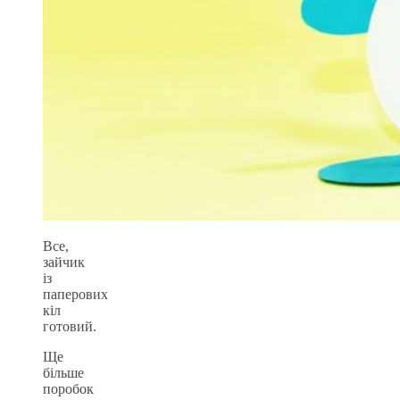
Все,
зайчик
із
паперових
кіл
готовий.
Ще
більше
поробок