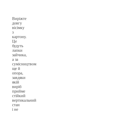
Виріжте
довгу
вісімку
з
картону.
Це
будуть
лапки
зайчика,
а за
сумісництвом
ще й
опора,
завдяки
якій
виріб
прийме
стійкий
вертикальний
стан
і не