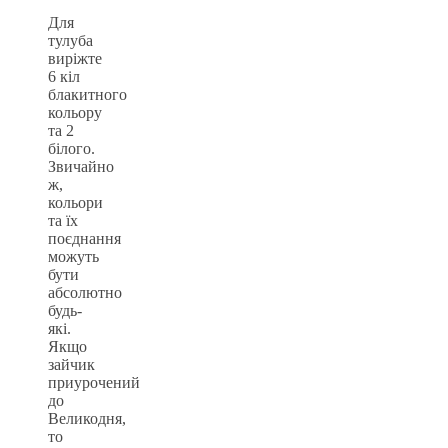
Для
тулуба
виріжте
6 кіл
блакитного
кольору
та 2
білого.
Звичайно
ж,
кольори
та їх
поєднання
можуть
бути
абсолютно
будь-
які.
Якщо
зайчик
приурочений
до
Великодня,
то