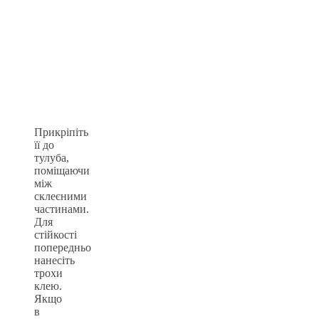
Прикріпіть
її до
тулуба,
поміщаючи
між
склеєними
частинами.
Для
стійкості
попередньо
нанесіть
трохи
клею.
Якщо
в