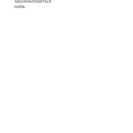
завалюватиметься
набік.