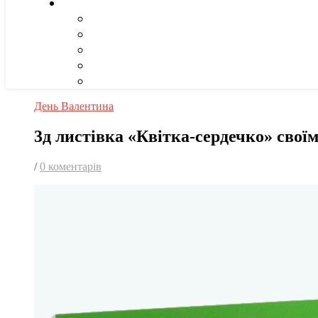
День Валентина
3д листівка «Квітка-сердечко» свої
/
0 коментарів