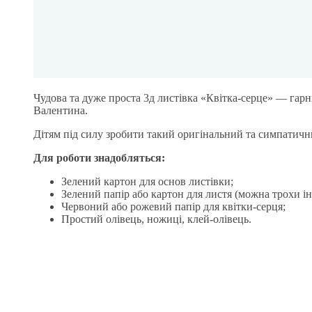
Чудова та дуже проста 3д листівка «Квітка-серце» — гарн
Валентина.
Дітям під силу зробити такий оригінальний та симпатични
Для роботи знадобляться:
Зелений картон для основ листівки;
Зелений папір або картон для листя (можна трохи ін
Червоний або рожевий папір для квітки-серця;
Простий олівець, ножиці, клей-олівець.