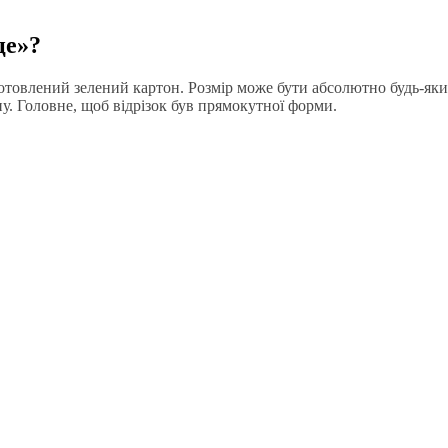
це»?
готовлений зелений картон. Розмір може бути абсолютно будь-як
ну. Головне, щоб відрізок був прямокутної форми.