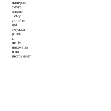
паперова
смуга
довше.
Тому
склейте
дві
смужки
разом,
а
потім
накрутіть
її на
інструмент.