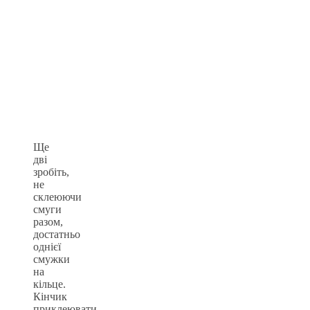
Ще
дві
зробіть,
не
склеюючи
смуги
разом,
достатньо
однієї
смужки
на
кільце.
Кінчик
приклеювати