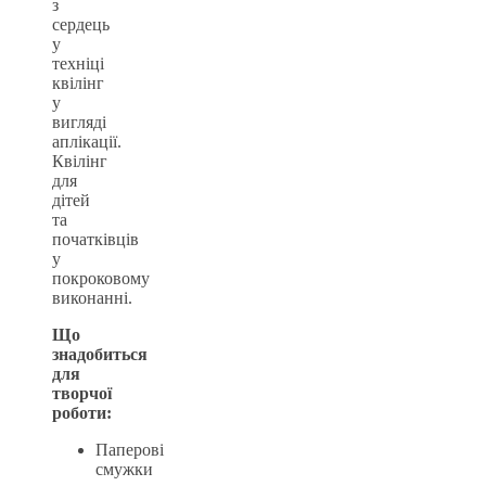
з
сердець
у
техніці
квілінг
у
вигляді
аплікації.
Квілінг
для
дітей
та
початківців
у
покроковому
виконанні.
Що
знадобиться
для
творчої
роботи:
Паперові
смужки