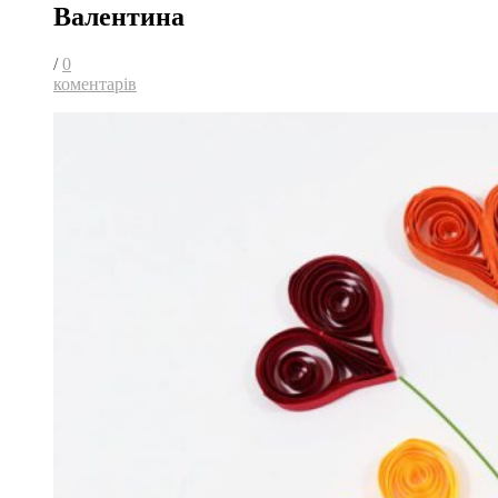
Валентина
/
0
коментарів