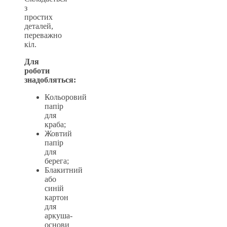
з
простих
деталей,
переважно
кіл.
Для
роботи
знадобляться:
Кольоровий
папір
для
краба;
Жовтий
папір
для
берега;
Блакитний
або
синій
картон
для
аркуша-
основи