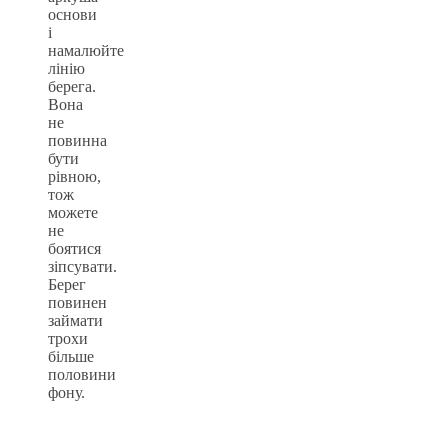
основи
і
намалюйте
лінію
берега.
Вона
не
повинна
бути
рівною,
тож
можете
не
боятися
зіпсувати.
Берег
повинен
займати
трохи
більше
половини
фону.