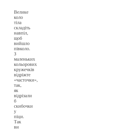
Велике
коло
тіла
складіть
навпіл,
щоб
вийшло
півколо.
З
маленьких
кольорових
кружечків
відріжте
«часточки»,
так,
як
відрізали
б
скибочки
у
піци.
Так
ви