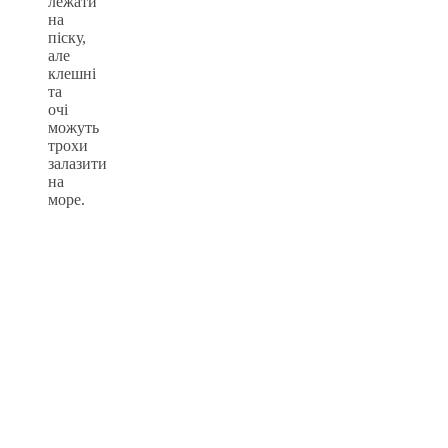
лежати
на
піску,
але
клешні
та
очі
можуть
трохи
залазити
на
море.