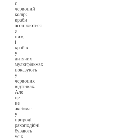
є
червоний
колір:
краби
асоціюються
з
ним,
і
крабів
у
дитячих
мультфільмах
показують
у
червоних
відтінках.
Але
це
не
аксіома:
у
природі
ракоподібні
бувають
усіх