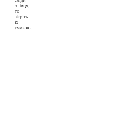
сліди
олівця,
то
зітріть
їх
гумкою.