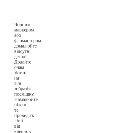
Чорним
маркером
або
фломастером
домалюйте
відсутні
деталі.
Додайте
очам
зіниці,
на
тілі
зобразіть
посмішку.
Намалюйте
ніжки
та
проведіть
лінії
від
клешнів