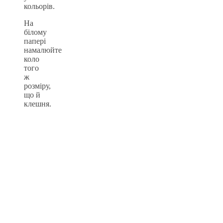
кольорів.
На
білому
папері
намалюйте
коло
того
ж
розміру,
що й
клешня.