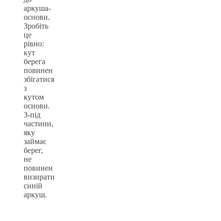
аркуша-
основи.
Зробіть
це
рівно:
кут
берега
повинен
збігатися
з
кутом
основи.
З-під
частини,
яку
займає
берег,
не
повинен
визирати
синій
аркуш.