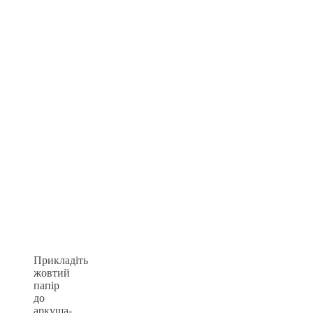
Прикладіть
жовтий
папір
до
аркуша-