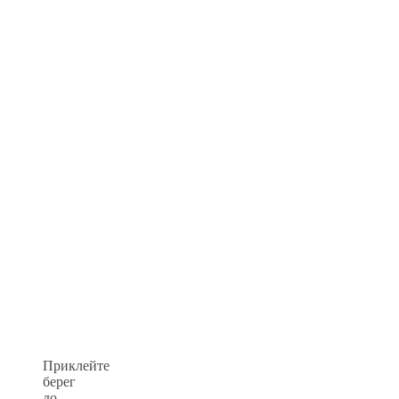
Приклейте
берег
до