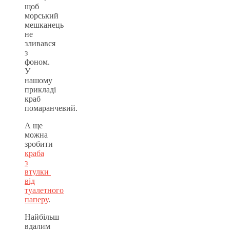
щоб
морський
мешканець
не
зливався
з
фоном.
У
нашому
прикладі
краб
помаранчевий.
А ще
можна
зробити
краба
з
втулки
від
туалетного
паперу
.
Найбільш
вдалим