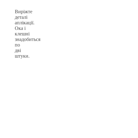
Виріжте
деталі
аплікації.
Ока і
клешні
знадобиться
по
дві
штуки.