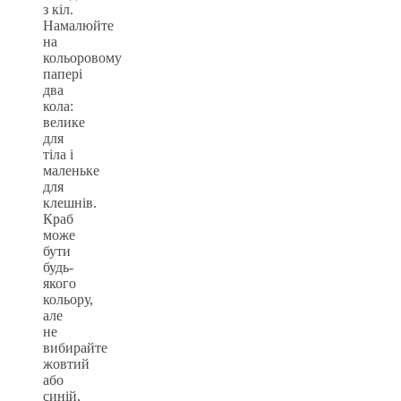
з кіл.
Намалюйте
на
кольоровому
папері
два
кола:
велике
для
тіла і
маленьке
для
клешнів.
Краб
може
бути
будь-
якого
кольору,
але
не
вибирайте
жовтий
або
синій,