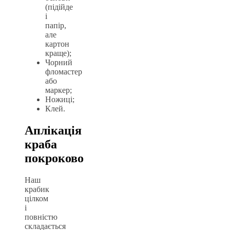
(підійде
і
папір,
але
картон
краще);
Чорний
фломастер
або
маркер;
Ножиці;
Клей.
Аплікація
краба
покроково
Наш
крабик
цілком
і
повністю
складається