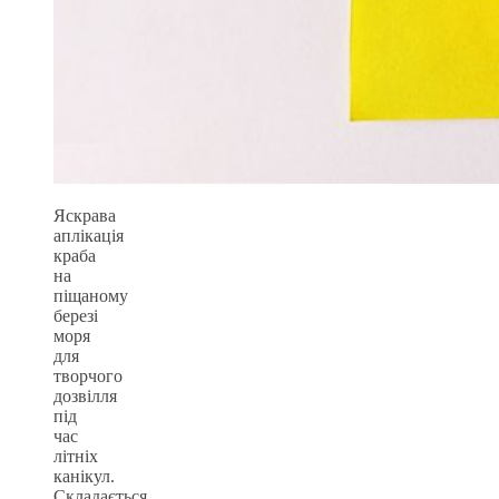
Яскрава
аплікація
краба
на
піщаному
березі
моря
для
творчого
дозвілля
під
час
літніх
канікул.
Складається