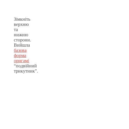
Зімкніть
верхню
та
нижню
сторони.
Вийшла
базова
форма
оригамі
“подвійний
трикутник”.