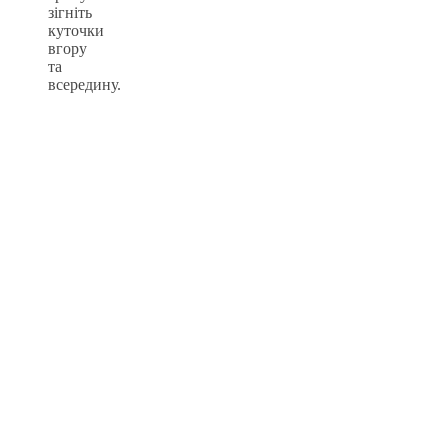
зігніть
куточки
вгору
та
всередину.