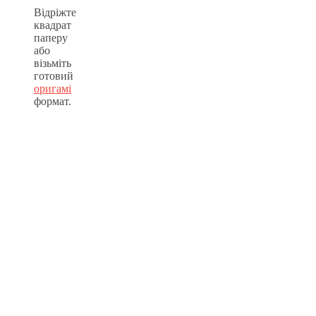
Відріжте
квадрат
паперу
або
візьміть
готовий
оригамі
формат.