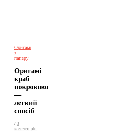
Оригамі
з
паперу
Оригамі
краб
покроково
—
легкий
спосіб
/
0
коментарів