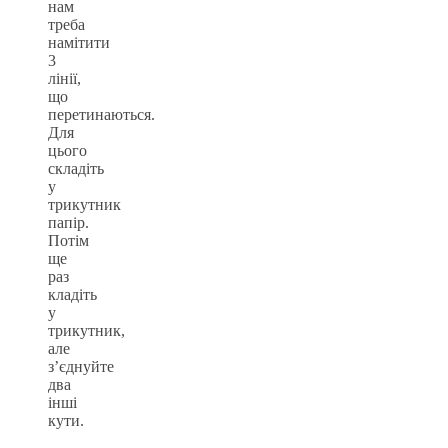
нам
треба
намітити
3
лінії,
що
перетинаються.
Для
цього
складіть
у
трикутник
папір.
Потім
ще
раз
кладіть
у
трикутник,
але
з’єднуйте
два
інші
кути.