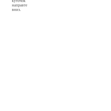
куточок
направте
вниз.