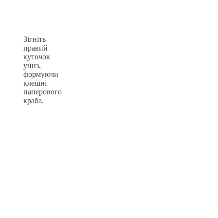
Зігніть
правий
куточок
униз,
формуючи
клешні
паперового
краба.