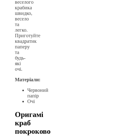
веселого
крабика
швидко,
весело
та
легко.
Приготуйте
квадратик
паперу
та
будь-
які
очі.
Матеріали:
Червоний
папір
Очі
Оригамі
краб
покроково