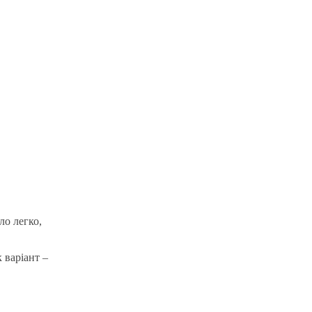
ло легко,
 варіант –