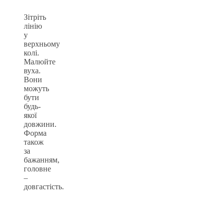
Зітріть
лінію
у
верхньому
колі.
Малюйте
вуха.
Вони
можуть
бути
будь-
якої
довжини.
Форма
також
за
бажанням,
головне
–
довгастість.