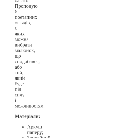
багато.
Пропоную
6
поетапних
оглядів,
з
яких
можна
вибрати
малюнок,
що
сподобався,
або
той,
який
буде
під
силу
і
можливостям.
Матеріали:
Аркуш
паперу;
Звичайний