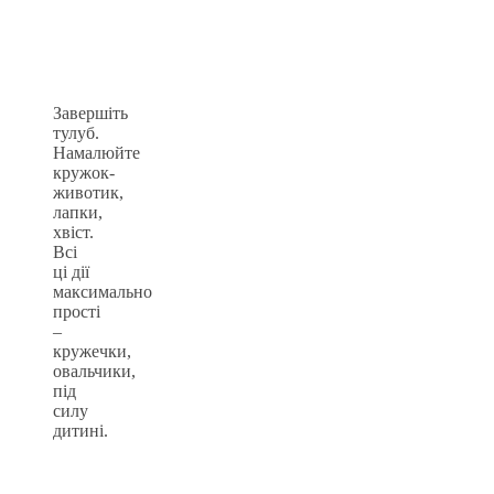
Завершіть
тулуб.
Намалюйте
кружок-
животик,
лапки,
хвіст.
Всі
ці дії
максимально
прості
–
кружечки,
овальчики,
під
силу
дитині.