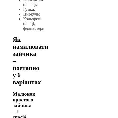
олівець;
Гумка;
Циркуль;
Кольорові
олівці,
фломастери.
Як
намалювати
зайчика
–
поетапно
у 6
варіантах
Малюнок
простого
зайчика
– 1
спосіб