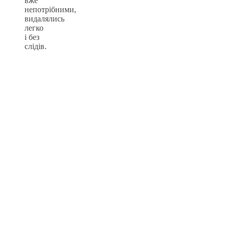
вже
непотрібними,
видалялись
легко
і без
слідів.