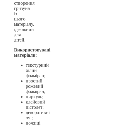
створення
гризуна
із
цього
матеріалу,
ідеальний
для
дітей.
Використовувані
матеріали:
текстурний
білий
фоаміран;
простий
рожевий
фоаміран;
циркуль;
клейовий
пістолет;
декоративні
очі;
ножиці.