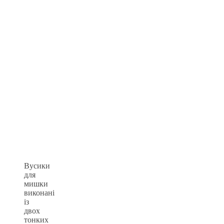
Вусики
для
мишки
виконані
із
двох
тонких