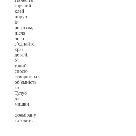
Нанесіть
гарячий
клей
поруч
із
розрізом,
після
чого
з’єднайте
краї
деталі.
У
такий
спосіб
створюється
об’ємність
кола.
Тулуб
для
мишки
з
фоамірану
готовий.