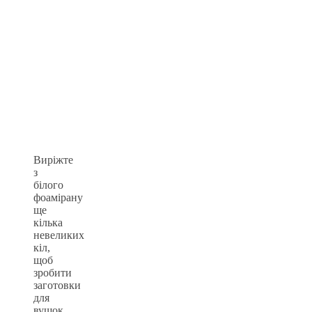
Виріжте
з
білого
фоамірану
ще
кілька
невеликих
кіл,
щоб
зробити
заготовки
для
вушок.