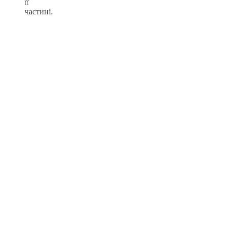
її
частині.