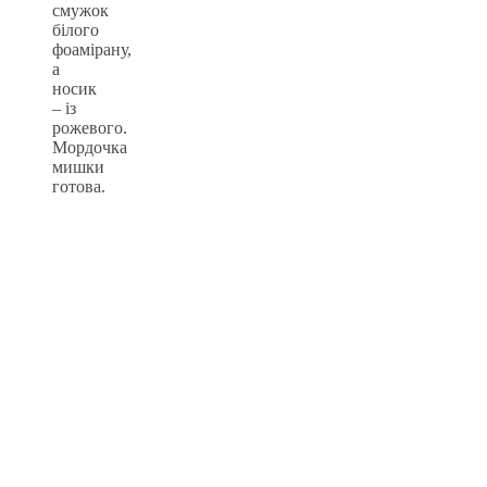
смужок
білого
фоамірану,
а
носик
– із
рожевого.
Мордочка
мишки
готова.