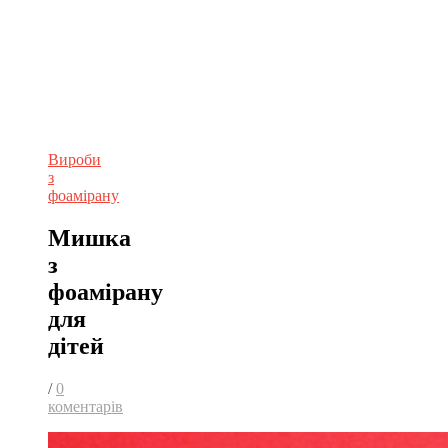
Вироби
з
фоамірану
Мишка
з
фоамірану
для
дітей
/
0
коментарів