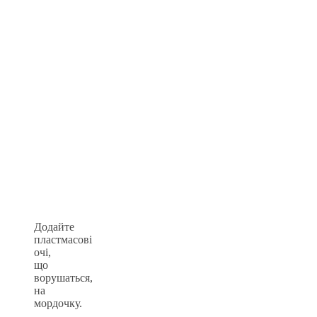
Додайте
пластмасові
очі,
що
ворушаться,
на
мордочку.