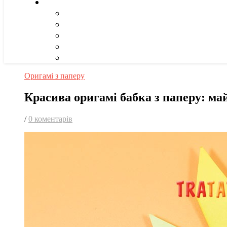
Оригамі з паперу
Красива оригамі бабка з паперу: ма
/
0 коментарів