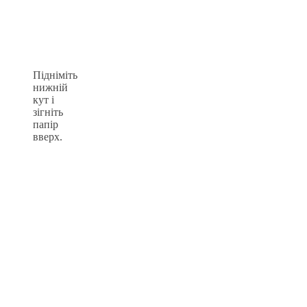
Підніміть
нижній
кут і
зігніть
папір
вверх.