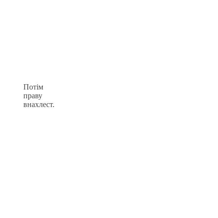
Потім
праву
внахлест.