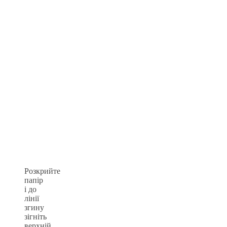
Розкрийте
папір
і до
лінії
згину
зігніть
верхній