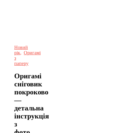
Новий
рік
,
Оригамі
з
паперу
Оригамі
сніговик
покроково
—
детальна
інструкція
з
фото