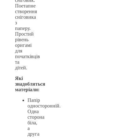
сніговик.
Поетапне
створення
сніговика
з
паперу.
Простий
рівень
оригамі
для
початківців
та
дітей.
Які
знадобляться
матеріали:
Папір
односторонній.
Одна
сторона
біла,
а
друга
–