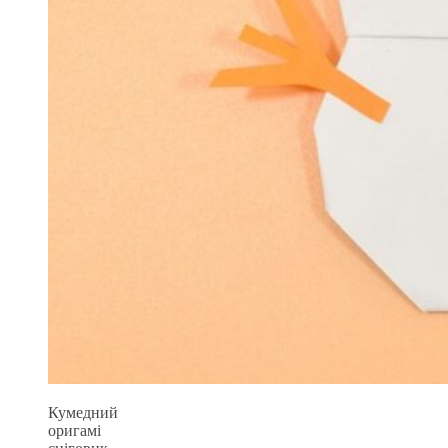
Кумедний
оригамі