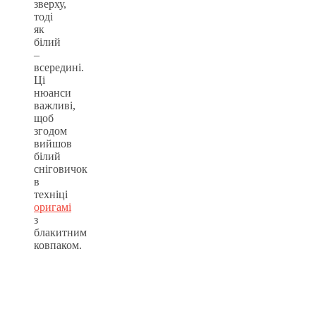
зверху,
тоді
як
білий
–
всередині.
Ці
нюанси
важливі,
щоб
згодом
вийшов
білий
сніговичок
в
техніці
оригамі
з
блакитним
ковпаком.