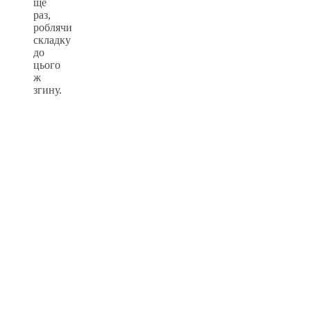
ще
раз,
роблячи
складку
до
цього
ж
згину.