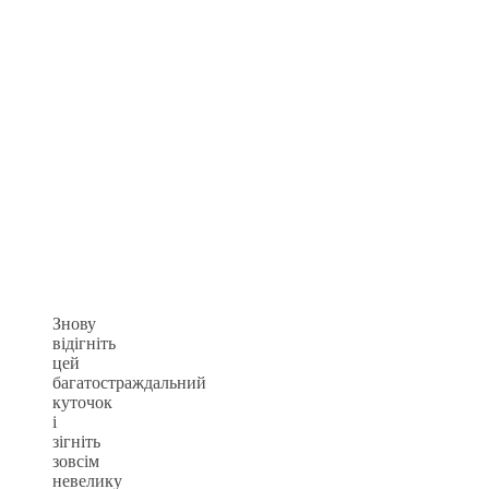
Знову
відігніть
цей
багатостраждальний
куточок
і
зігніть
зовсім
невелику