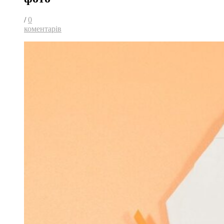
/
0
коментарів