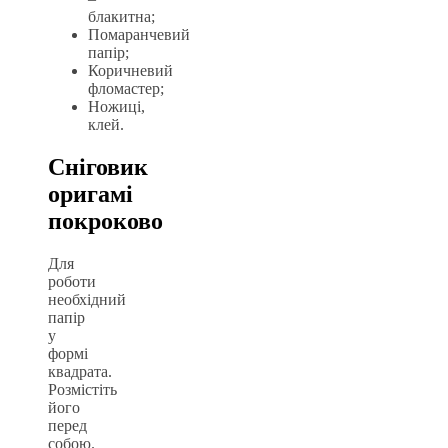
блакитна;
Помаранчевий
папір;
Коричневий
фломастер;
Ножиці,
клей.
Сніговик
оригамі
покроково
Для
роботи
необхідний
папір
у
формі
квадрата.
Розмістіть
його
перед
собою.