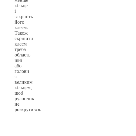
менше
кільце
і
закріпіть
його
клеєм.
Також
скріпити
клеєм
треба
область
шиї
або
голови
з
великим
кільцем,
щоб
рулончик
не
розкрутився.