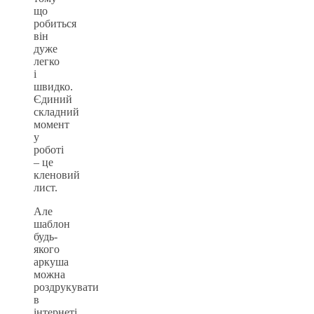
що
робиться
він
дуже
легко
і
швидко.
Єдиний
складний
момент
у
роботі
– це
кленовий
лист.
Але
шаблон
будь-
якого
аркуша
можна
роздрукувати
в
інтернеті