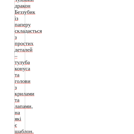
дракон
Беззубик
із
паперу
складається
з
простих
деталей
–
тулуба
конуса
та
голови
з
крилами
та
лапами,
на
які
є
шаблон.