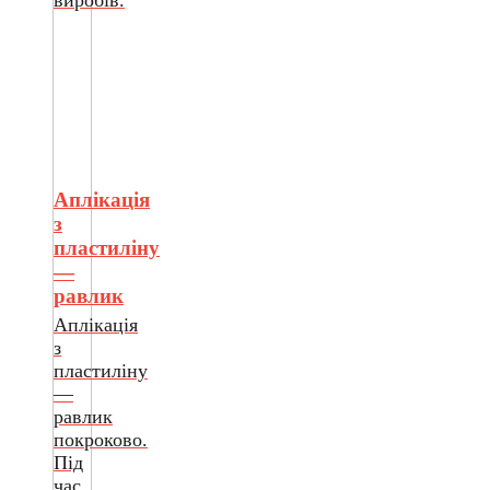
Аплікація
з
пластиліну
—
равлик
Аплікація
з
пластиліну
—
равлик
покроково.
Під
час