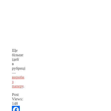
Ще
більше
ідей
в
рубриці
—
вироби
з
паперу
.
Post
Views:
148