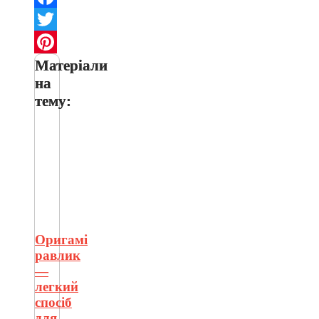
Facebook
Twitter
Матеріали
Pinterest
на
тему:
Оригамі
равлик
—
легкий
спосіб
для