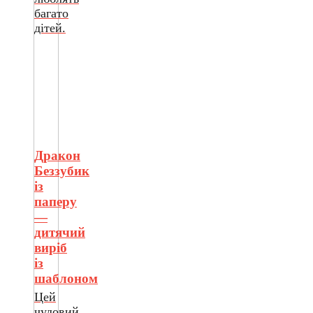
багато
дітей.
Дракон
Беззубик
із
паперу
—
дитячий
виріб
із
шаблоном
Цей
чудовий