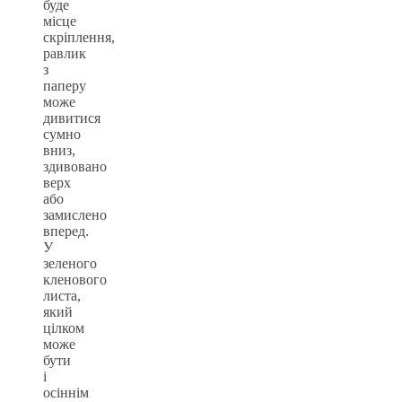
буде
місце
скріплення,
равлик
з
паперу
може
дивитися
сумно
вниз,
здивовано
верх
або
замислено
вперед.
У
зеленого
кленового
листа,
який
цілком
може
бути
і
осіннім