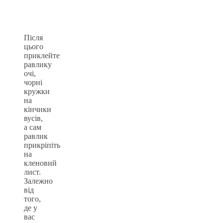
Після
цього
приклейте
равлику
очі,
чорні
кружки
на
кінчики
вусів,
а сам
равлик
прикріпіть
на
кленовий
лист.
Залежно
від
того,
де у
вас