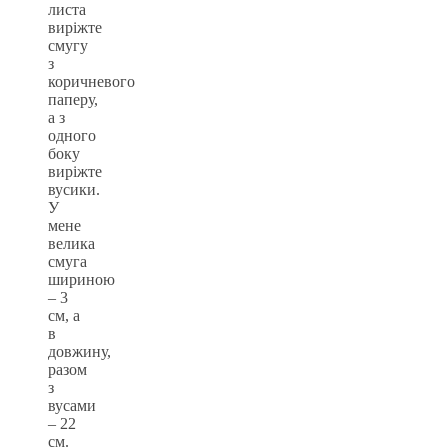
листа
виріжте
смугу
з
коричневого
паперу,
а з
одного
боку
виріжте
вусики.
У
мене
велика
смуга
шириною
– 3
см, а
в
довжину,
разом
з
вусами
– 22
см.