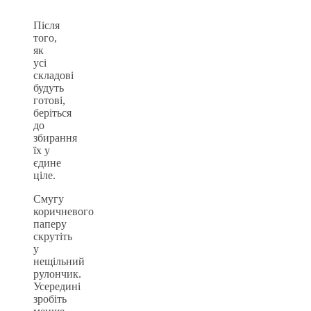
Після
того,
як
усі
складові
будуть
готові,
беріться
до
збирання
їх у
єдине
ціле.
Смугу
коричневого
паперу
скрутіть
у
нещільний
рулончик.
Усередині
зробіть