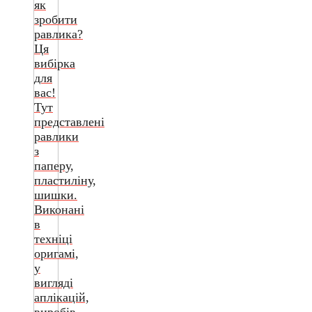
як
зробити
равлика?
Ця
вибірка
для
вас!
Тут
представлені
равлики
з
паперу,
пластиліну,
шишки.
Виконані
в
техніці
оригамі,
у
вигляді
аплікацій,
виробів.