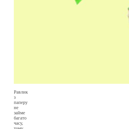
Равлик
з
паперу
не
займе
багато
часу,
тому