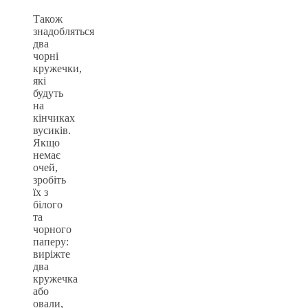
Також
знадобляться
два
чорні
кружечки,
які
будуть
на
кінчиках
вусиків.
Якщо
немає
очей,
зробіть
їх з
білого
та
чорного
паперу:
виріжте
два
кружечка
або
овали,