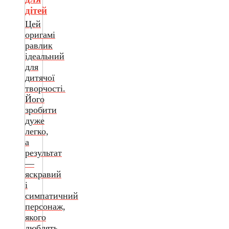
дітей
Цей
оригамі
равлик
ідеальний
для
дитячої
творчості.
Його
зробити
дуже
легко,
а
результат
—
яскравий
і
симпатичний
персонаж,
якого
люблять