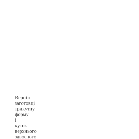
Верніть
заготовці
трикутну
форму
і
куток
верхнього
здвоєного