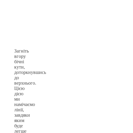
Загніть
вгору
бічні
кути,
доторкнувшись
до
верхнього.
Цією
дією
ми
намічаємо
лінії,
завдяки
яким
буде
легше