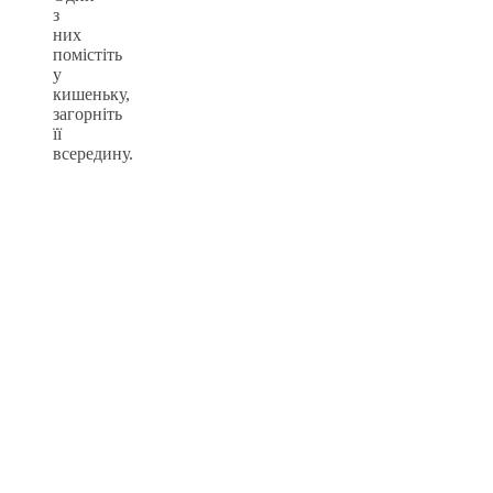
з
них
помістіть
у
кишеньку,
загорніть
її
всередину.