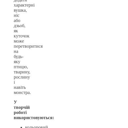
характерні
вушка,
ніс
або
дзьоб,
як
куточок
може
перетворитися
на
будь-
яку
птицю,
тварину,
рослину
і
навіть
монстра.
У
творчій
роботі
використовуються:
кольоровий