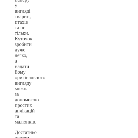
у
вигляді
тварин,
птахів
та не
тільки.
Куточок
зробити
дуже
легко,
а
надати
йому
оригінального
вигляду
можна
за
допомогою
простих
аплікацій
та
малюнків.
Достатньо
додати