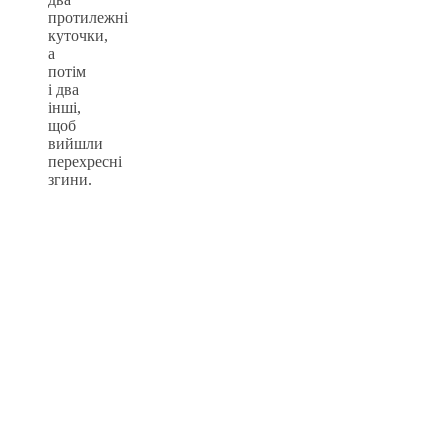
протилежні
куточки,
а
потім
і два
інші,
щоб
вийшли
перехресні
згини.