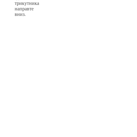
трикутника
направте
вниз.