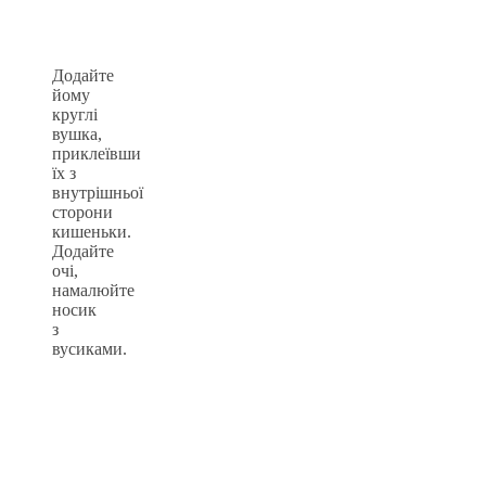
Додайте
йому
круглі
вушка,
приклеївши
їх з
внутрішньої
сторони
кишеньки.
Додайте
очі,
намалюйте
носик
з
вусиками.