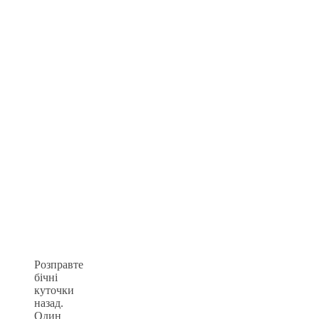
Розправте
бічні
куточки
назад.
Один