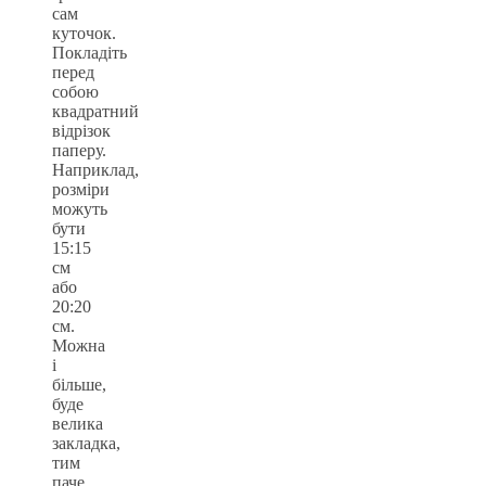
сам
куточок.
Покладіть
перед
собою
квадратний
відрізок
паперу.
Наприклад,
розміри
можуть
бути
15:15
см
або
20:20
см.
Можна
і
більше,
буде
велика
закладка,
тим
паче,