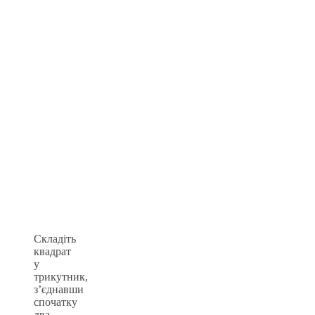
Складіть
квадрат
у
трикутник,
з’єднавши
спочатку
два