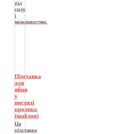
під
силу
і
можливостям.
Підставка
для
яйця
у
вигляді
кролика
(шаблон)
Ця
підставка