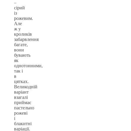
–
сірий
із
рожевим.
Але
ж у
кроликів
забарвлення
багате,
вони
бувають
як
однотонними,
так і
в
цятках.
Великодній
варіант
взагалі
приймає
пастельно
рожеві
і
блакитні
варіації.