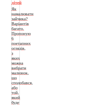
дітей
Як
намалювати
зайчика?
Варіантів
багато.
Пропоную
6
поетапних
оглядів,
з
яких
можна
вибрати
малюнок,
що
сподобався,
або
той,
який
буде