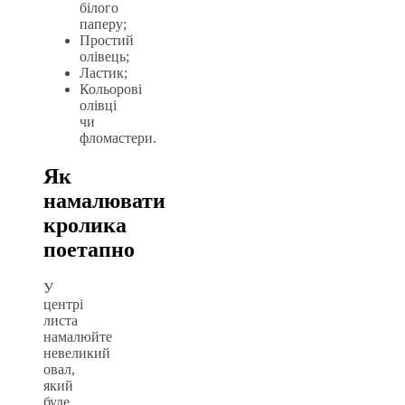
білого
паперу;
Простий
олівець;
Ластик;
Кольорові
олівці
чи
фломастери.
Як
намалювати
кролика
поетапно
У
центрі
листа
намалюйте
невеликий
овал,
який
буде