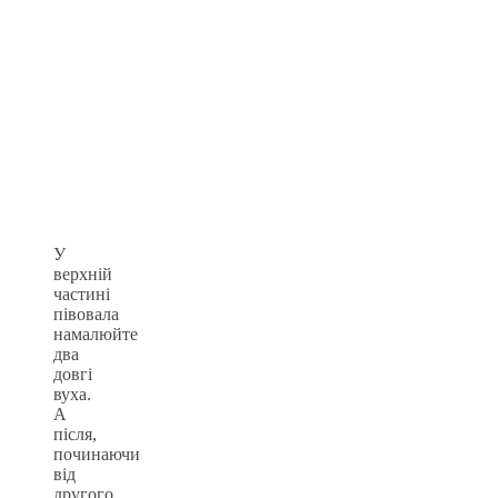
У
верхній
частині
півовала
намалюйте
два
довгі
вуха.
А
після,
починаючи
від
другого