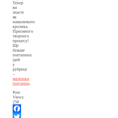
Тепер
ви
знаєте
як
намалювати
кролика.
Приємного
творчого
процесу!
Ще
більше
поетапних
ідей
у
рубриці
–
малюнки
поетапно
.
Post
Views:
258
Facebook