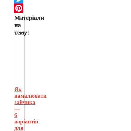
Twitter
Матеріали
Pinterest
на
тему:
Як
намалювати
зайчика
—
6
варіантів
для