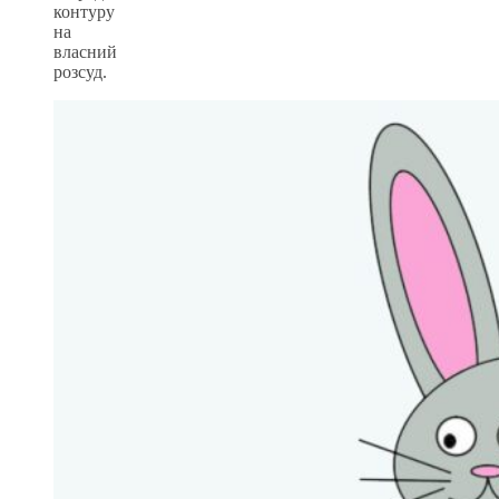
контуру
на
власний
розсуд.