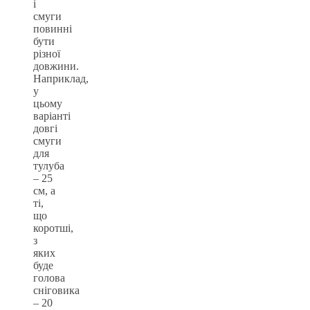
і
смуги
повинні
бути
різної
довжини.
Наприклад,
у
цьому
варіанті
довгі
смуги
для
тулуба
– 25
см, а
ті,
що
коротші,
з
яких
буде
голова
сніговика
– 20