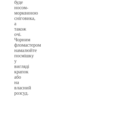
буде
носом-
морквиною
сніговика,
а
також
очі.
Чорним
фломастером
намалюйте
посмішку
у
вигляді
крапок
або
на
власний
розсуд.