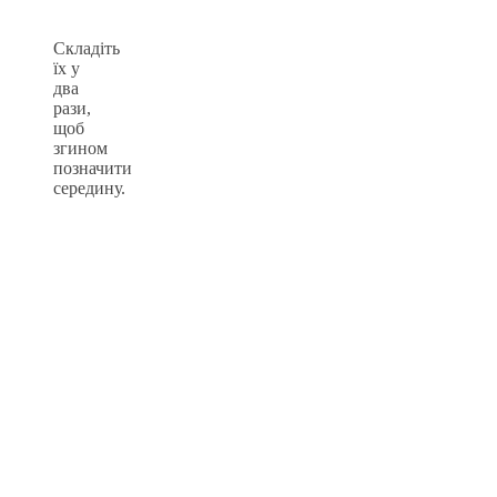
Складіть
їх у
два
рази,
щоб
згином
позначити
середину.