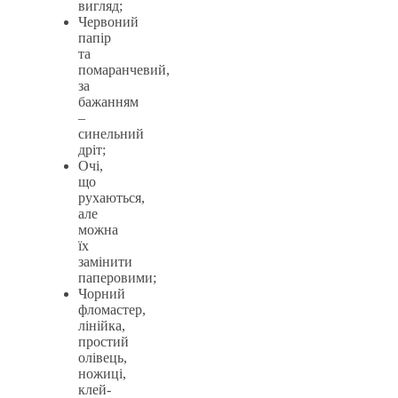
вигляд;
Червоний
папір
та
помаранчевий,
за
бажанням
–
синельний
дріт;
Очі,
що
рухаються,
але
можна
їх
замінити
паперовими;
Чорний
фломастер,
лінійка,
простий
олівець,
ножиці,
клей-