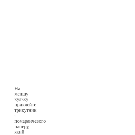
На
меншу
кульку
приклейте
трикутник
з
помаранчевого
паперу,
який