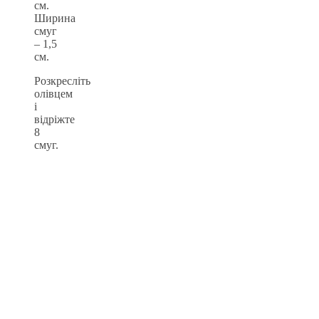
см.
Ширина
смуг
– 1,5
см.
Розкресліть
олівцем
і
відріжте
8
смуг.