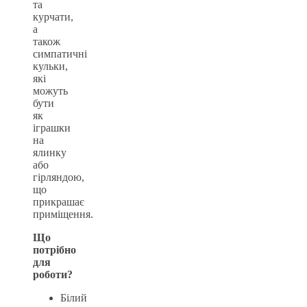
та
курчати,
а
також
симпатичні
кульки,
які
можуть
бути
як
іграшки
на
ялинку
або
гірляндою,
що
прикрашає
приміщення.
Що
потрібно
для
роботи?
Білий