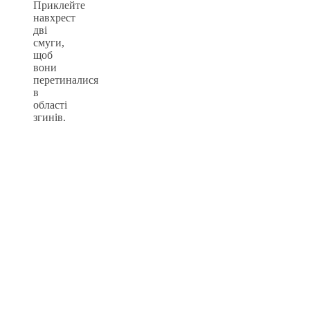
Приклейте
навхрест
дві
смуги,
щоб
вони
перетиналися
в
області
згинів.