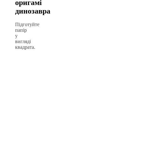
оригамі
динозавра
Підготуйте
папір
у
вигляді
квадрата.