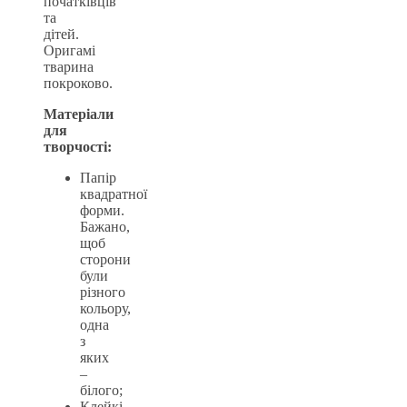
початківців
та
дітей.
Оригамі
тварина
покроково.
Матеріали
для
творчості:
Папір
квадратної
форми.
Бажано,
щоб
сторони
були
різного
кольору,
одна
з
яких
–
білого;
Клейкі