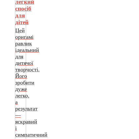
легкий
спосіб
для
дітей
Цей
оригамі
равлик
ідеальний
для
дитячої
творчості.
Його
зробити
дуже
легко,
а
результат
—
яскравий
і
симпатичний