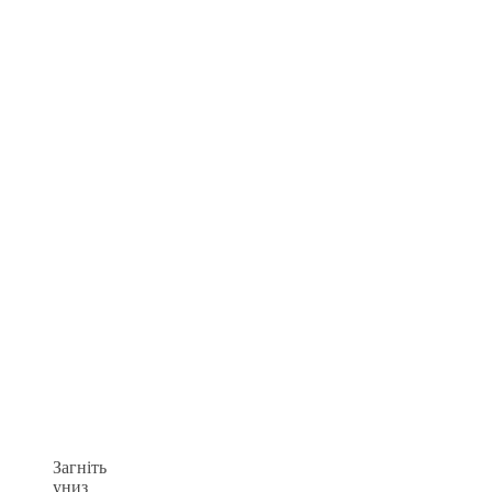
Загніть
униз