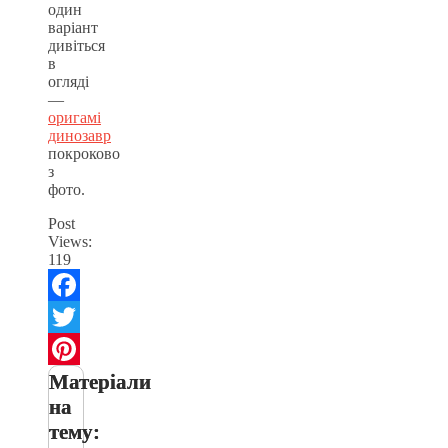
один
варіант
дивіться
в
огляді
—
оригамі
динозавр
покроково
з
фото.
Post
Views:
119
Facebook
Twitter
Матеріали
Pinterest
на
тему: