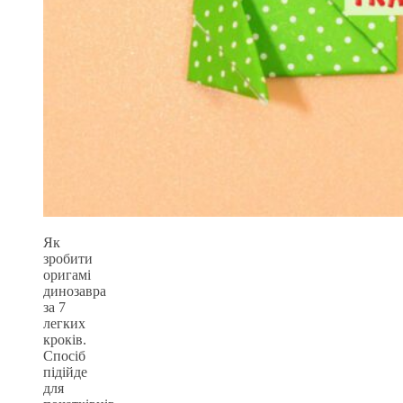
Як
зробити
оригамі
динозавра
за 7
легких
кроків.
Спосіб
підійде
для