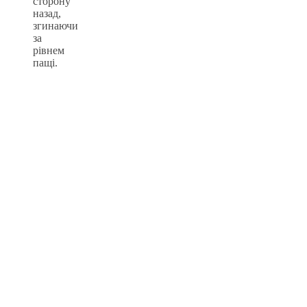
сторону
назад,
згинаючи
за
рівнем
пащі.