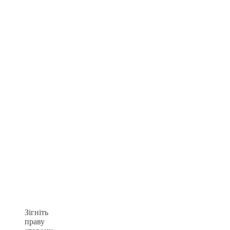
Зігніть
праву