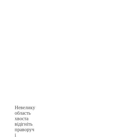
Невелику
область
хвоста
відігніть
праворуч
і