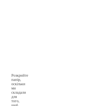
Розкрийте
папір,
оскільки
ми
складали
для
того,
щоб