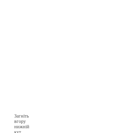
Загніть
вгору
нижній
кут,