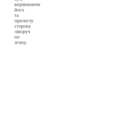
вирівнюючи
його
та
прилеглу
сторону
ліворуч
по
згину.