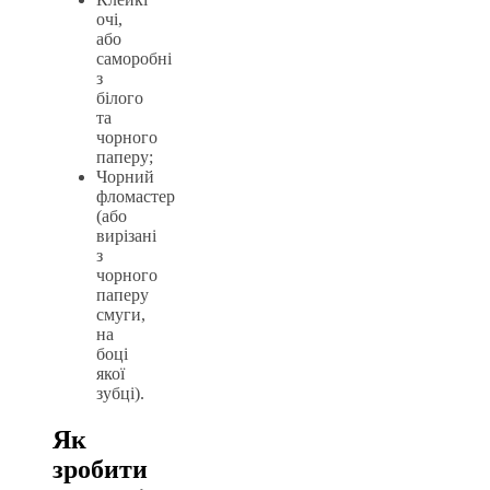
очі,
або
саморобні
з
білого
та
чорного
паперу;
Чорний
фломастер
(або
вирізані
з
чорного
паперу
смуги,
на
боці
якої
зубці).
Як
зробити