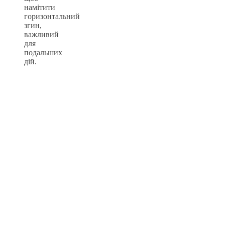
намітити
горизонтальний
згин,
важливий
для
подальших
дій.