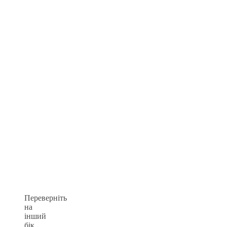
Переверніть
на
інший
бік.