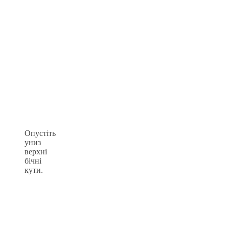
Опустіть
униз
верхні
бічні
кути.