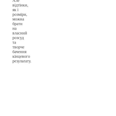
Але
відтінки,
як і
розміри,
можна
брати
на
власний
розсуд
та
творче
бачення
кінцевого
результату.