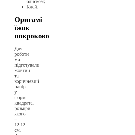
блиском;
Клей.
Оригамі
їжак
покроково
Для
роботи
ми
підготували
жовтий
та
коричневий
папір
у
формі
квадрата,
розміри
якого
–
12:12
см.