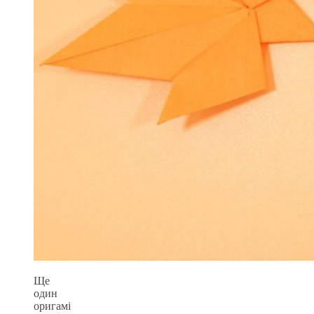
Ще
один
оригамі