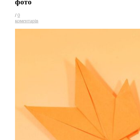
фото
/
0
коментарів