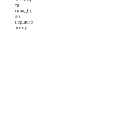
та
складіть
до
першого
згину.