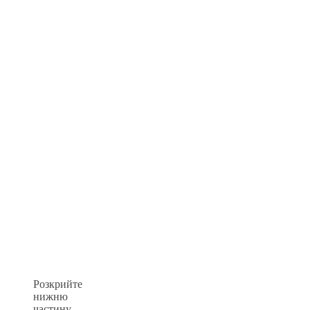
Розкрийте
нижню
частину