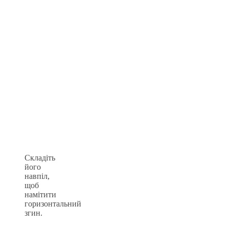
Складіть
його
навпіл,
щоб
намітити
горизонтальний
згин.