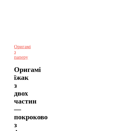
Оригамі
з
паперу
Оригамі
їжак
з
двох
частин
—
покроково
з