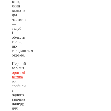
їжак,
який
включає
дві
частини
—
тулуб
і
область
голок,
що
складаються
окремо.
Перший
варіант
оригамі
їжачка
ми
зробили
з
одного
відрізка
паперу,
для