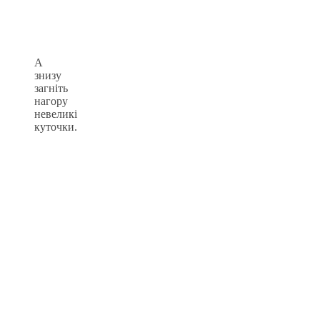
А
знизу
загніть
нагору
невеликі
куточки.