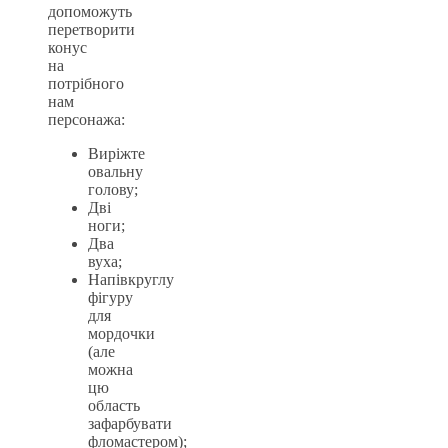
допоможуть
перетворити
конус
на
потрібного
нам
персонажа:
Виріжте
овальну
голову;
Дві
ноги;
Два
вуха;
Напівкруглу
фігуру
для
мордочки
(але
можна
цю
область
зафарбувати
фломастером);