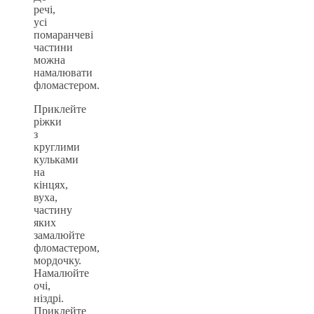
речі,
усі
помаранчеві
частини
можна
намалювати
фломастером.
Приклейте
ріжки
з
круглими
кульками
на
кінцях,
вуха,
частину
яких
замалюйте
фломастером,
мордочку.
Намалюйте
очі,
ніздрі.
Приклейте