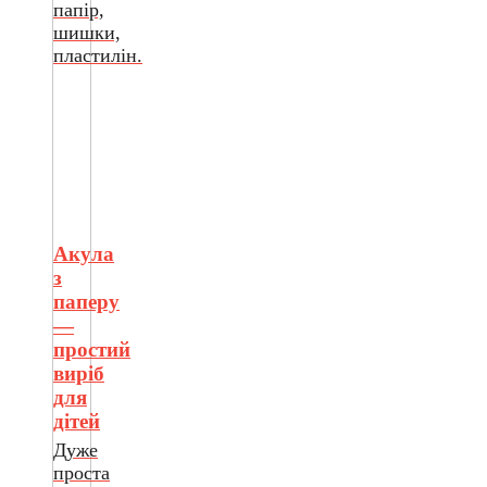
папір,
шишки,
пластилін.
Акула
з
паперу
—
простий
виріб
для
дітей
Дуже
проста