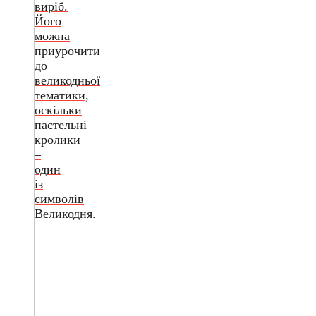
виріб.
Його
можна
приурочити
до
великодньої
тематики,
оскільки
пастельні
кролики
–
один
із
символів
Великодня.