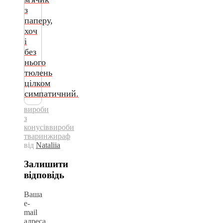
з
паперу,
хоч
і
без
нього
тюлень
цілком
симпатичний.
вироби
з
конусів
вироби
тварин
жираф
від
Nataliia
Залишити
відповідь
Ваша
e-
mail
адреса