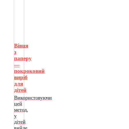
Вівця
з
паперу
—
покроковий
виріб
для
дітей
Використовуючи
цей
метод,
у
дітей
вийде