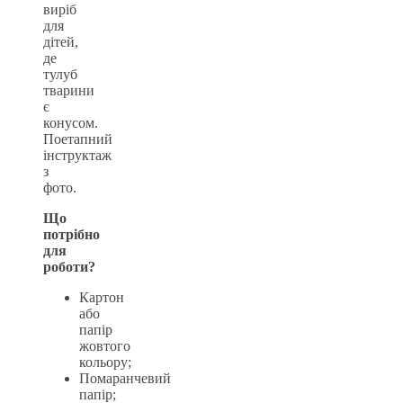
виріб
для
дітей,
де
тулуб
тварини
є
конусом.
Поетапний
інструктаж
з
фото.
Що
потрібно
для
роботи?
Картон
або
папір
жовтого
кольору;
Помаранчевий
папір;