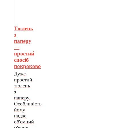
Тюлень
з
паперу
—
простий
спосіб
покроково
Дуже
простий
тюлень
з
паперу.
Особливість
йому
надає
об'ємний
м'ячик