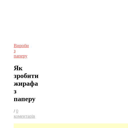
Вироби
з
паперу
Як
зробити
жирафа
з
паперу
/
0
коментарів