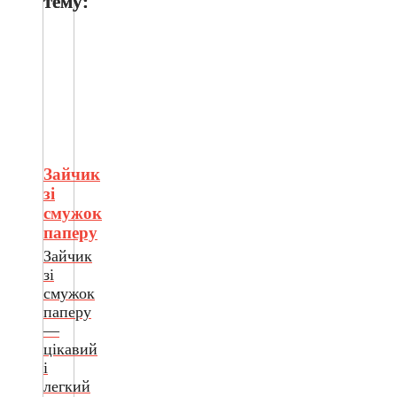
тему:
Зайчик
зі
смужок
паперу
Зайчик
зі
смужок
паперу
—
цікавий
і
легкий