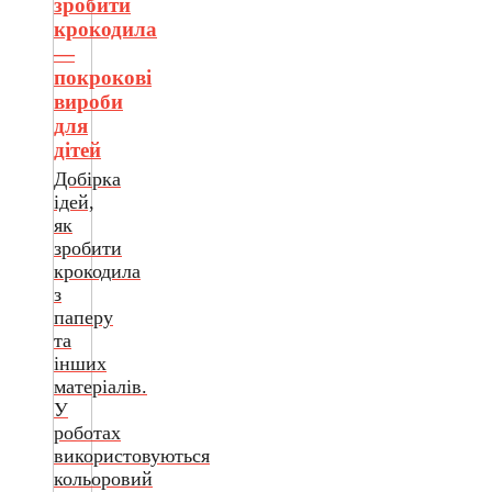
зробити
крокодила
—
покрокові
вироби
для
дітей
Добірка
ідей,
як
зробити
крокодила
з
паперу
та
інших
матеріалів.
У
роботах
використовуються
кольоровий