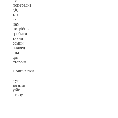
всі
попередні
дії,
так
як
нам
потрібно
зробити
такий
самий
плавець
і на
цій
стороні.
Починаючи
з
кута,
загніть
убік
вгору.