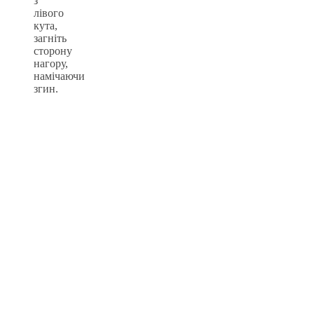
з
лівого
кута,
загніть
сторону
нагору,
намічаючи
згин.