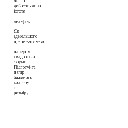
більш
доброзичлива
істота
—
дельфін.
Як
здебільшого,
працюватимемо
з
папером
квадратної
форми.
Підготуйте
папір
бажаного
кольору
та
розміру.