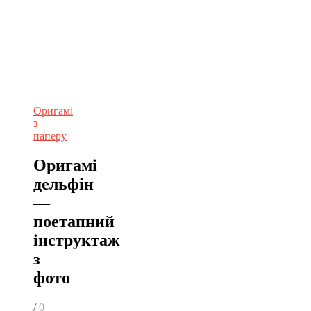
Оригамі
з
паперу
Оригамі
дельфін
—
поетапний
інструктаж
з
фото
/
0