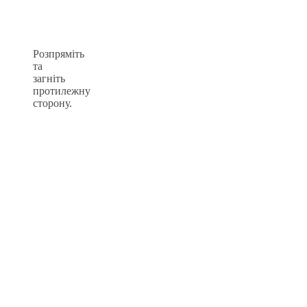
Розпряміть
та
загніть
протилежну
сторону.