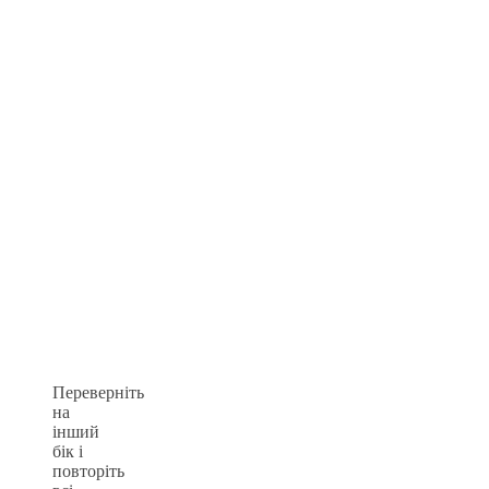
Переверніть
на
інший
бік і
повторіть