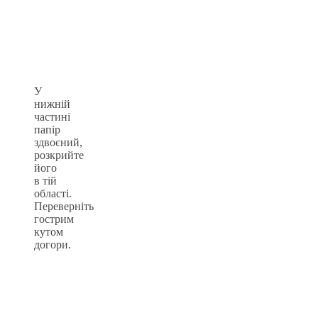
У
нижній
частині
папір
здвоєний,
розкрийте
його
в тій
області.
Переверніть
гострим
кутом
догори.