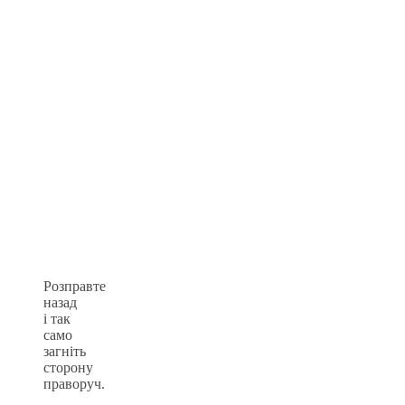
Розправте
назад
і так
само
загніть
сторону
праворуч.