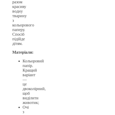
разом
красиву
водну
тварину
з
кольорового
паперу.
Спосіб
підійде
дітям.
Матеріали:
Кольоровий
папір.
Кращий
варіант
—
це
двоколірний,
щоб
виділити
животик;
Очі
з