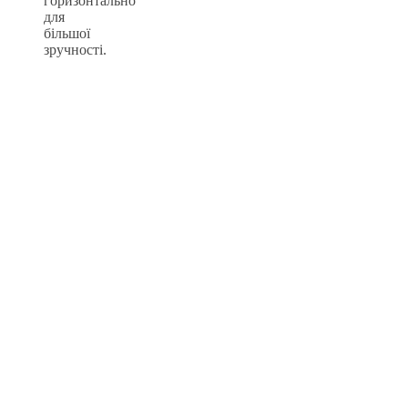
горизонтально
для
більшої
зручності.