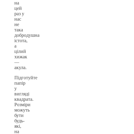
на
цей
раз у
нас
не
така
добродушна
істота,
а
цілий
хижак
—
акула.
Підготуйте
папір
у
вигляді
квадрата.
Розміри
можуть
бути
будь-
які,
на