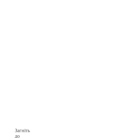
Загніть
до