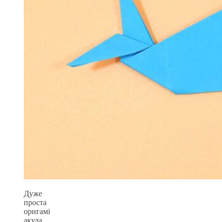
Дуже
проста
оригамі
акула