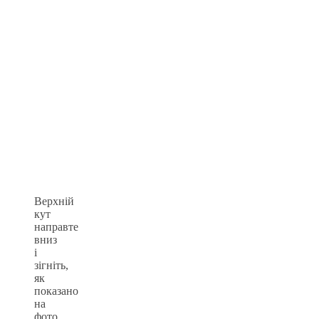
Верхній
кут
направте
вниз
і
зігніть,
як
показано
на
фото.