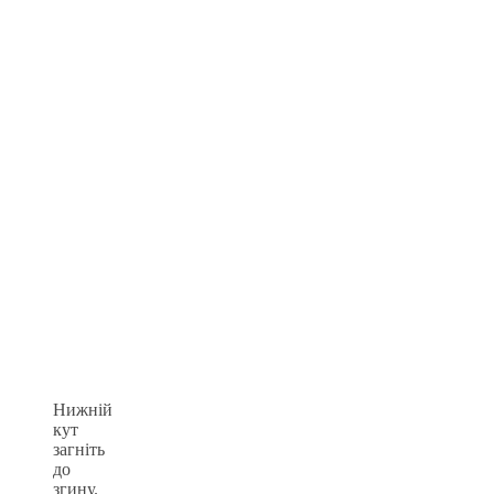
Нижній
кут
загніть
до
згину.