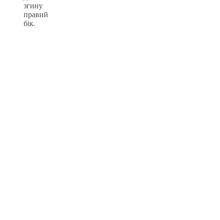
згину
правий
бік.