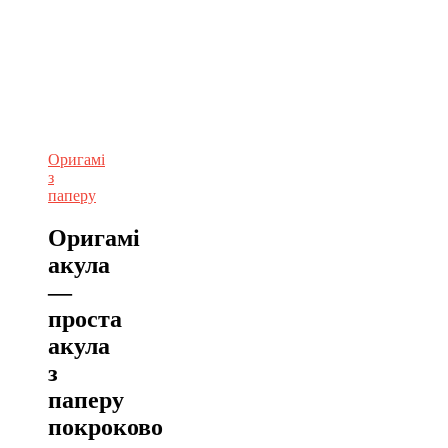
Оригамі
з
паперу
Оригамі
акула
—
проста
акула
з
паперу
покроково