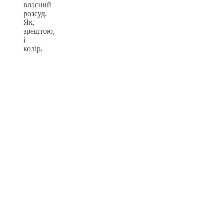
власний
розсуд.
Як,
зрештою,
і
колір.