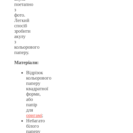
поетапно
з
фото.
Легкий
спосіб
зробити
акулу
з
кольорового
паперу.
Матеріали:
Відрізок
кольорового
паперу
квадратної
форми,
або
папір
для
оригамі
;
Небагато
білого
паперу