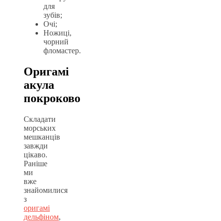
для
зубів;
Очі;
Ножиці,
чорний
фломастер.
Оригамі
акула
покроково
Складати
морських
мешканців
завжди
цікаво.
Раніше
ми
вже
знайомилися
з
оригамі
дельфіном
,