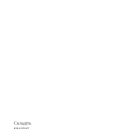
Складіть
квадрат