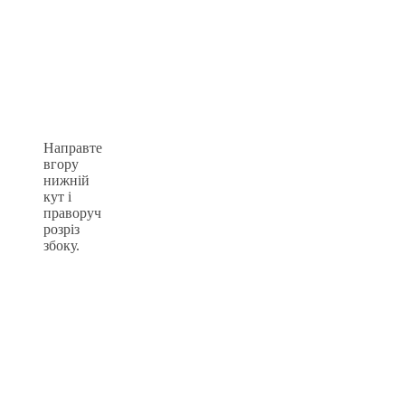
Направте
вгору
нижній
кут і
праворуч
розріз
збоку.