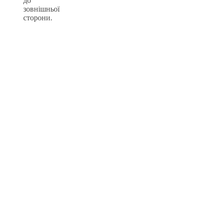
до
зовнішньої
сторони.