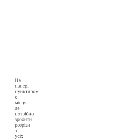
На
папері
пунктиром
є
місця,
де
потрібно
зробити
розрізи
з
усіх