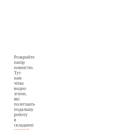
Розкрийте
папір
повністю.
Тут
нам
чітко
видно
згини,
які
полегшать
подальшу
роботу
в
складанні