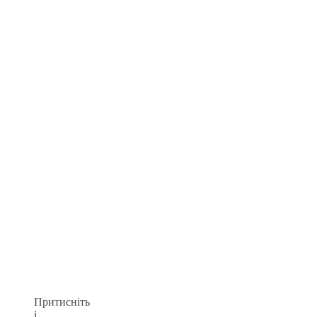
Притисніть
і