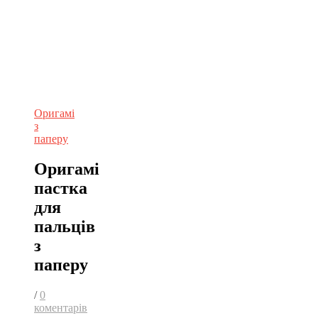
Оригамі
з
паперу
Оригамі
пастка
для
пальців
з
паперу
/
0
коментарів