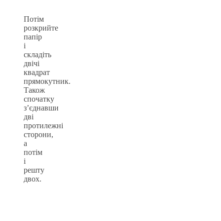
Потім
розкрийте
папір
і
складіть
двічі
квадрат
прямокутник.
Також
спочатку
з’єднавши
дві
протилежні
сторони,
а
потім
і
решту
двох.