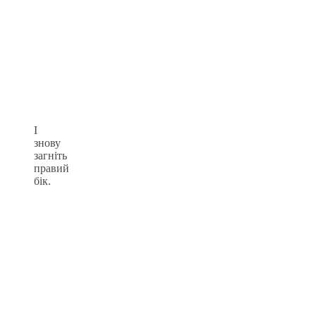
І
знову
загніть
правий
бік.