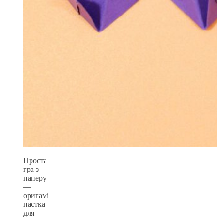
Проста
гра з
паперу
—
оригамі
пастка
для