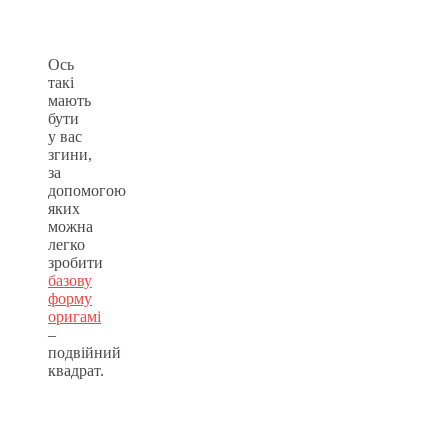
Ось
такі
мають
бути
у вас
згини,
за
допомогою
яких
можна
легко
зробити
базову
форму
оригамі
–
подвійний
квадрат.