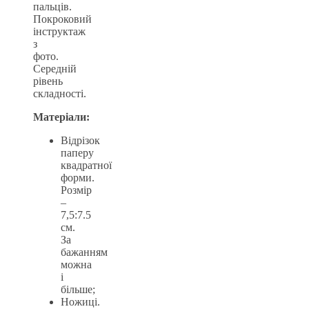
пальців.
Покроковий
інструктаж
з
фото.
Середній
рівень
складності.
Матеріали:
Відрізок
паперу
квадратної
форми.
Розмір
–
7,5:7.5
см.
За
бажанням
можна
і
більше;
Ножиці.