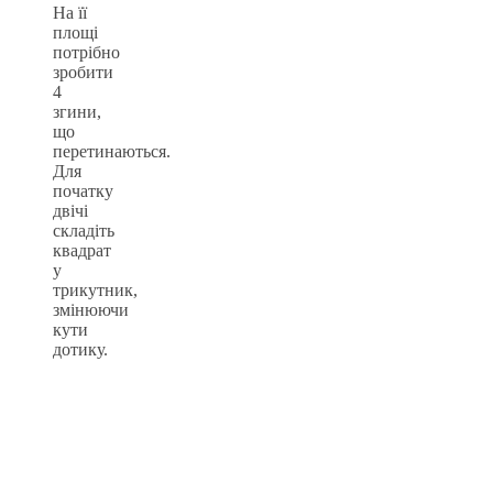
На її
площі
потрібно
зробити
4
згини,
що
перетинаються.
Для
початку
двічі
складіть
квадрат
у
трикутник,
змінюючи
кути
дотику.