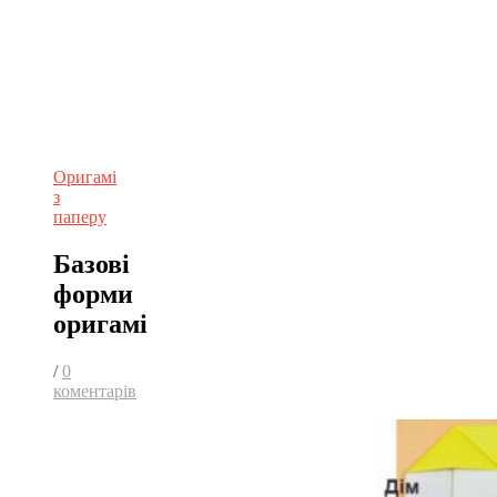
Оригамі
з
паперу
Базові
форми
оригамі
/
0
коментарів