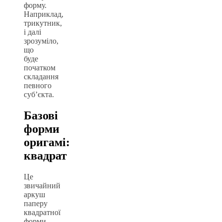
форму.
Наприклад,
трикутник,
і далі
зрозуміло,
що
буде
початком
складання
певного
суб’єкта.
Базові
форми
оригамі:
квадрат
Це
звичайний
аркуш
паперу
квадратної
форми,