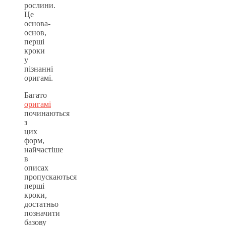
рослини.
Це
основа-
основ,
перші
кроки
у
пізнанні
оригамі.
Багато
оригамі
починаються
з
цих
форм,
найчастіше
в
описах
пропускаються
перші
кроки,
достатньо
позначити
базову