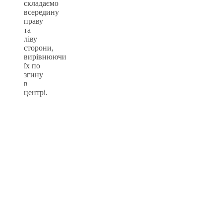
складаємо
всередину
праву
та
ліву
сторони,
вирівнюючи
їх по
згину
в
центрі.