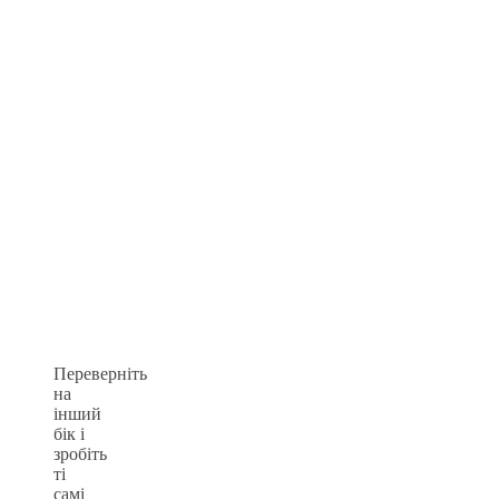
Переверніть
на
інший
бік і
зробіть
ті
самі