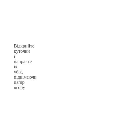
Відкрийте
куточки
і
направте
їх
убік,
піднімаючи
папір
вгору.