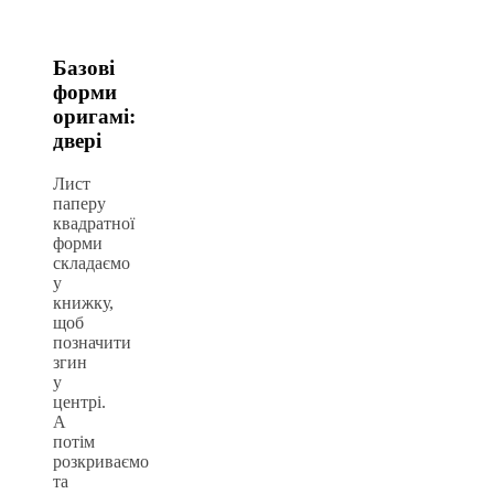
Базові
форми
оригамі:
двері
Лист
паперу
квадратної
форми
складаємо
у
книжку,
щоб
позначити
згин
у
центрі.
А
потім
розкриваємо
та