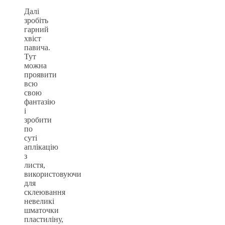
Далі
зробіть
гарний
хвіст
павича.
Тут
можна
проявити
всю
свою
фантазію
і
зробити
по
суті
аплікацію
з
листя,
використовуючи
для
склеювання
невеликі
шматочки
пластиліну,