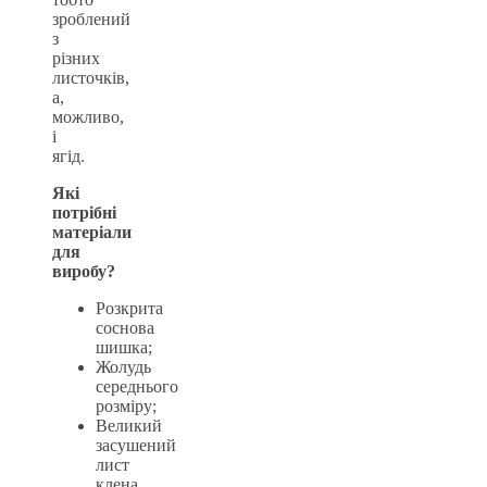
зроблений
з
різних
листочків,
а,
можливо,
і
ягід.
Які
потрібні
матеріали
для
виробу?
Розкрита
соснова
шишка;
Жолудь
середнього
розміру;
Великий
засушений
лист
клена