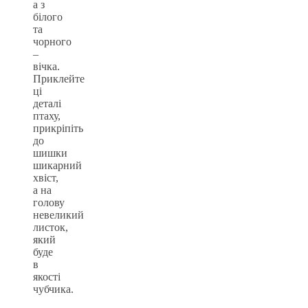
а з
білого
та
чорного
–
вічка.
Приклейте
ці
деталі
птаху,
прикріпіть
до
шишки
шикарний
хвіст,
а на
голову
невеликий
листок,
який
буде
в
якості
чубчика.