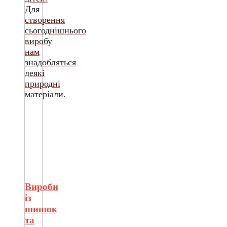
Для
створення
сьогоднішнього
виробу
нам
знадобляться
деякі
природні
матеріали.
Вироби
із
шишок
та