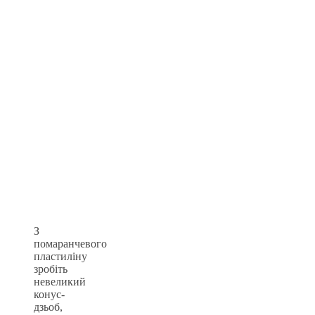
З
помаранчевого
пластиліну
зробіть
невеликий
конус-
дзьоб,