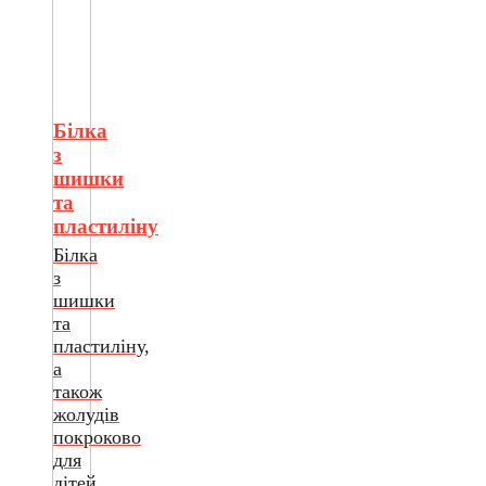
Білка
з
шишки
та
пластиліну
Білка
з
шишки
та
пластиліну,
а
також
жолудів
покроково
для
дітей.