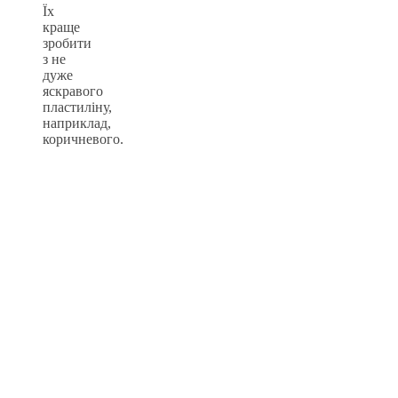
Їх
краще
зробити
з не
дуже
яскравого
пластиліну,
наприклад,
коричневого.