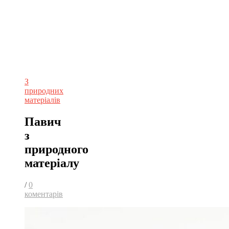
З
природних
матеріалів
Павич
з
природного
матеріалу
/
0
коментарів