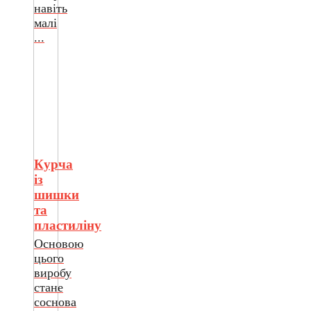
навіть
малі
...
Курча
із
шишки
та
пластиліну
Основою
цього
виробу
стане
соснова