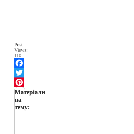
Post
Views:
110
Facebook
Twitter
Матеріали
Pinterest
на
тему: