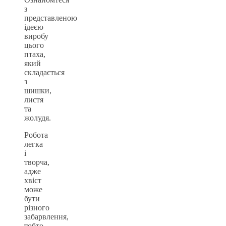
з
представленою
ідеєю
виробу
цього
птаха,
який
складається
з
шишки,
листя
та
жолудя.
Робота
легка
і
творча,
адже
хвіст
може
бути
різного
забарвлення,
тобто