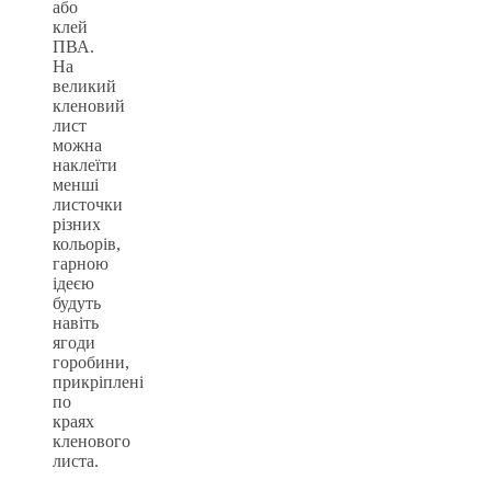
або
клей
ПВА.
На
великий
кленовий
лист
можна
наклеїти
менші
листочки
різних
кольорів,
гарною
ідеєю
будуть
навіть
ягоди
горобини,
прикріплені
по
краях
кленового
листа.