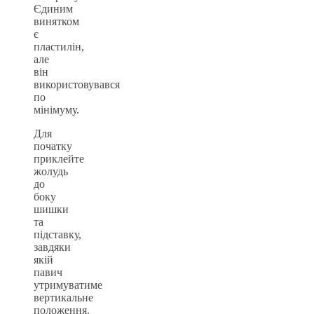
Єдиним
винятком
є
пластилін,
але
він
використовувався
по
мінімуму.
Для
початку
приклейте
жолудь
до
боку
шишки
та
підставку,
завдяки
якій
павич
утримуватиме
вертикальне
положення.