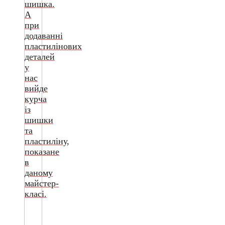
шишка.
А
при
додаванні
пластилінових
деталей
у
нас
вийде
курча
із
шишки
та
пластиліну,
показане
в
даному
майстер-
класі.