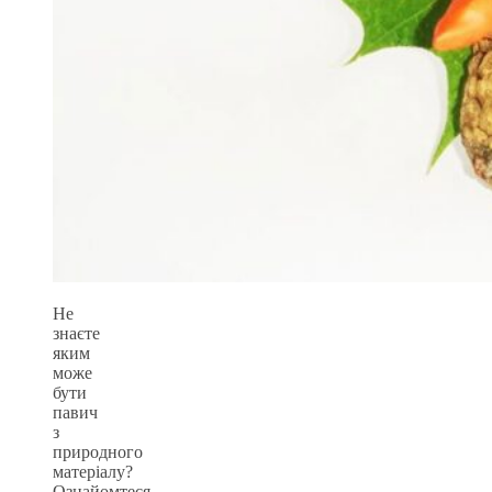
Не
знаєте
яким
може
бути
павич
з
природного
матеріалу?
Ознайомтеся