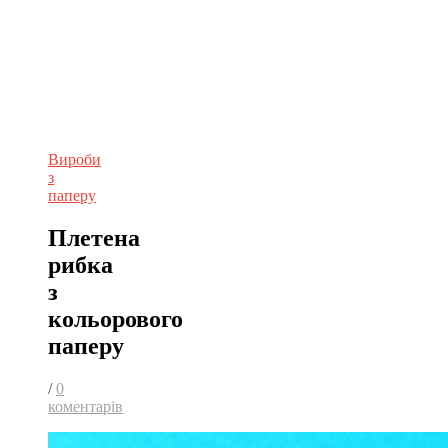
Вироби
з
паперу
Плетена
рибка
з
кольорового
паперу
/
0
коментарів