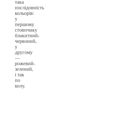
така
послідовність
кольорів:
у
першому
стовпчику
блакитний-
червоний,
у
другому
—
рожевий-
зелений,
і так
по
колу.