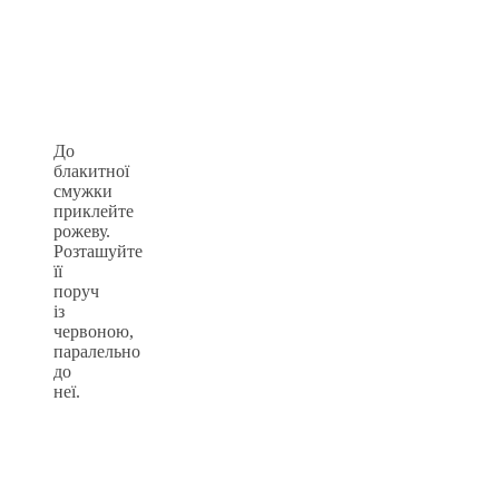
До
блакитної
смужки
приклейте
рожеву.
Розташуйте
її
поруч
із
червоною,
паралельно
до
неї.