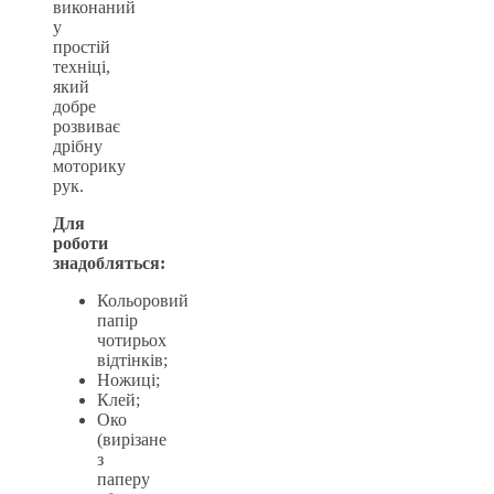
виконаний
у
простій
техніці,
який
добре
розвиває
дрібну
моторику
рук.
Для
роботи
знадобляться:
Кольоровий
папір
чотирьох
відтінків;
Ножиці;
Клей;
Око
(вирізане
з
паперу