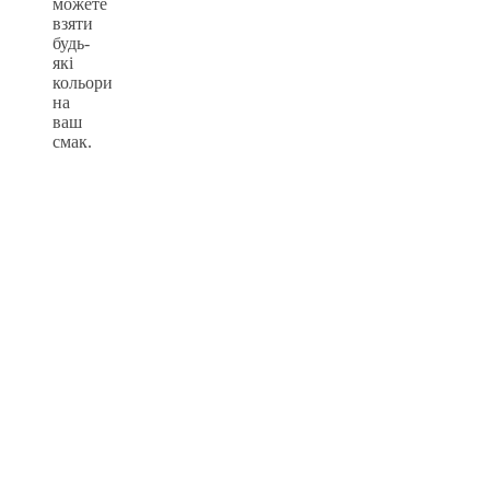
можете
взяти
будь-
які
кольори
на
ваш
смак.