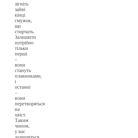
зігніть
зайві
кінці
смужок,
що
стирчать.
Залишити
потрібно
тільки
перші
–
вони
стануть
плавниками,
і
останні
–
вони
перетворяться
на
хвіст.
Таким
чином,
у вас
залишиться