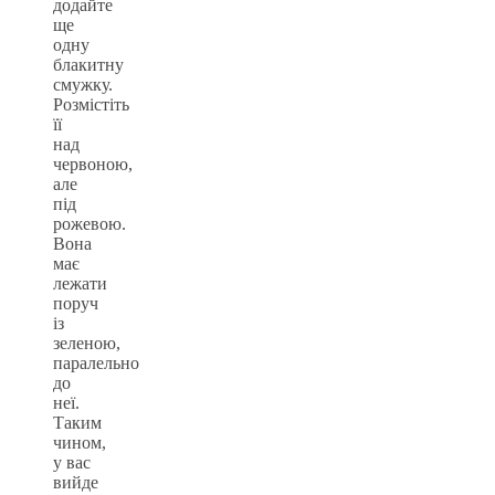
додайте
ще
одну
блакитну
смужку.
Розмістіть
її
над
червоною,
але
під
рожевою.
Вона
має
лежати
поруч
із
зеленою,
паралельно
до
неї.
Таким
чином,
у вас
вийде