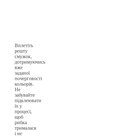
Вплетіть
решту
смужок,
дотримуючись
вже
заданої
почерговості
кольорів.
Не
забувайте
підклеювати
їх у
процесі,
щоб
рибка
трималася
і не