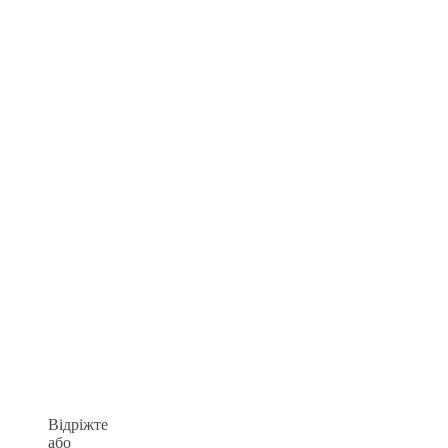
Відріжте
або