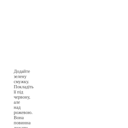
Додайте
зелену
смужку.
Покладіть
її під
червону,
але
над
рожевою.
Вона
повинна
лежати