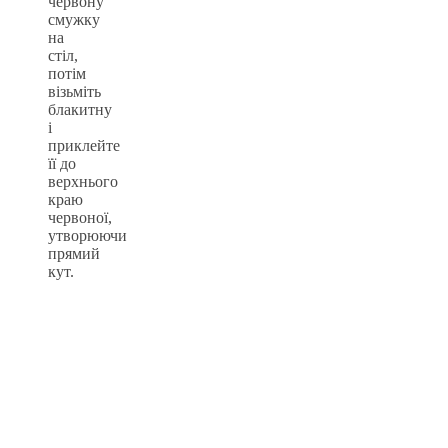
червону
смужку
на
стіл,
потім
візьміть
блакитну
і
приклейте
її до
верхнього
краю
червоної,
утворюючи
прямий
кут.