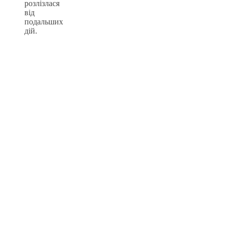
розлізлася
від
подальших
дій.