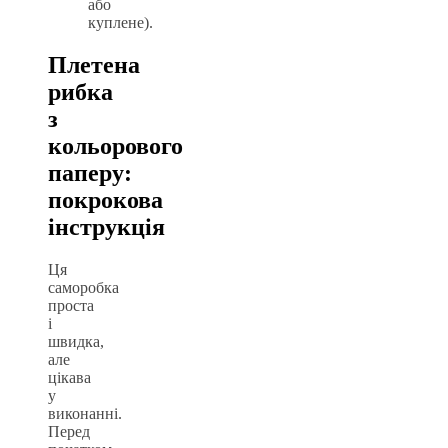
або
куплене).
Плетена
рибка
з
кольорового
паперу:
покрокова
інструкція
Ця
саморобка
проста
і
швидка,
але
цікава
у
виконанні.
Перед