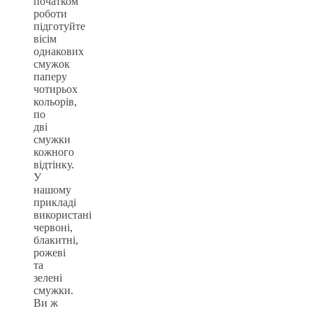
початком
роботи
підготуйте
вісім
однакових
смужок
паперу
чотирьох
кольорів,
по
дві
смужки
кожного
відтінку.
У
нашому
прикладі
використані
червоні,
блакитні,
рожеві
та
зелені
смужки.
Ви ж