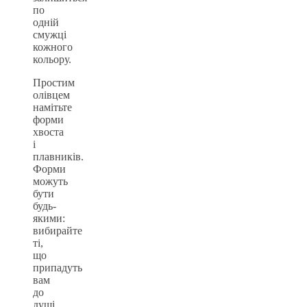
по
одній
смужці
кожного
кольору.
Простим
олівцем
намітьте
форми
хвоста
і
плавників.
Форми
можуть
бути
будь-
якими:
вибирайте
ті,
що
припадуть
вам
до
душі.