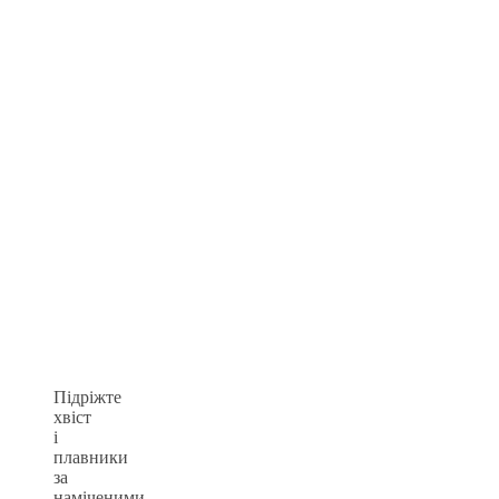
Підріжте
хвіст
і
плавники
за
наміченими