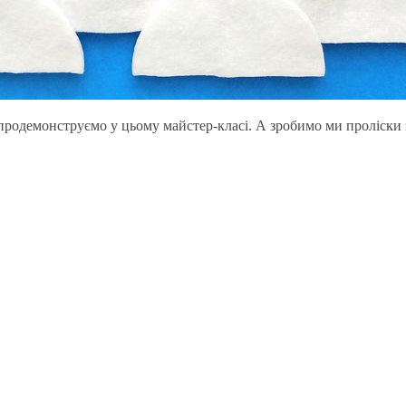
родемонструємо у цьому майстер-класі. А зробимо ми проліски 