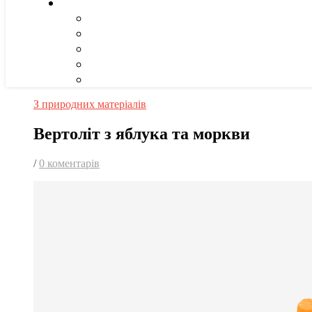
З природних матеріалів
Вертоліт з яблука та моркви
/
0 коментарів