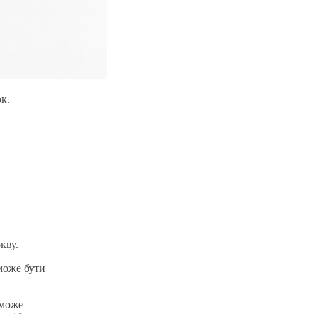
к.
кву.
може бути
 може