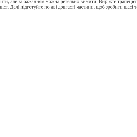
тити, але за бажанням можна ретельно вимити. Виріжте трапеціє
іст. Далі підготуйте по дві довгасті частини, щоб зробити шасі т