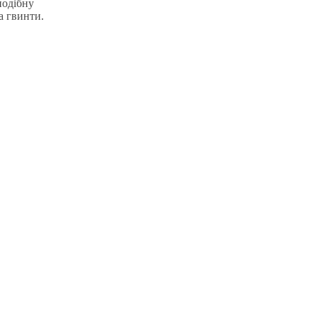
подібну
а гвинти.