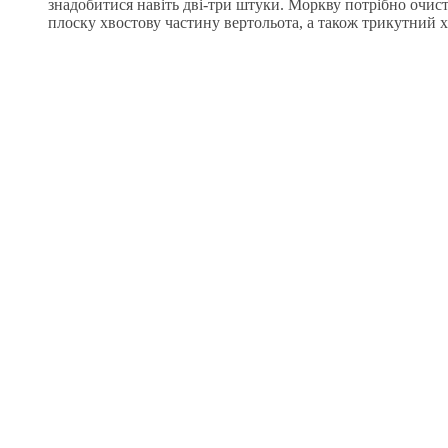
знадобитися навіть дві-три штуки. Моркву потрібно очис
плоску хвостову частину вертольота, а також трикутний хв