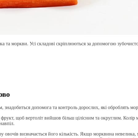
ука та моркви. Усі складові скріплюються за допомогою зубочисто
ово
м, знадобиться допомога та контроль дорослих, які оброблять мор
 фрукт, щоб вертоліт вийшов більш цілісним та округлим. Колір 
навпіл.
іру овочів визначається його кількість. Якщо морквина невелика,