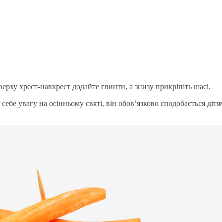
ерху хрест-навхрест додайте гвинти, а знизу прикріпіть шасі.
 себе увагу на осінньому святі, він обов’язково сподобається діт