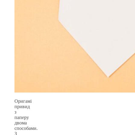
Оригамі
привид
з
паперу
двома
способами.
З