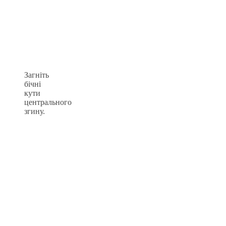
Загніть
бічні
кути
центрального
згину.