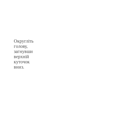
Округліть
голову,
загнувши
верхній
куточок
вниз.