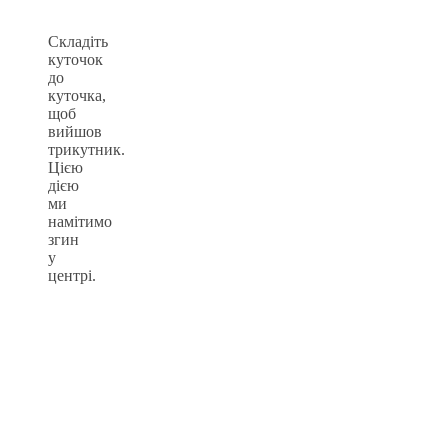
Складіть
куточок
до
куточка,
щоб
вийшов
трикутник.
Цією
дією
ми
намітимо
згин
у
центрі.