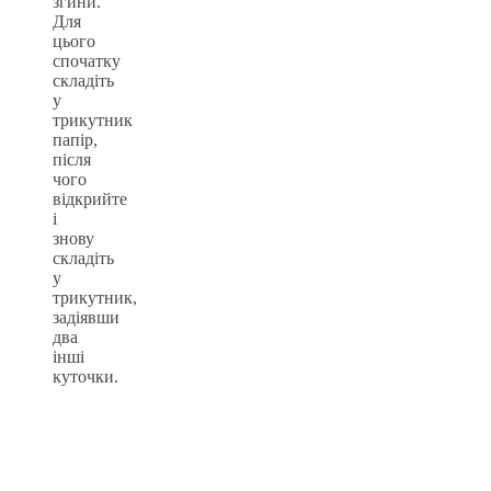
згини.
Для
цього
спочатку
складіть
у
трикутник
папір,
після
чого
відкрийте
і
знову
складіть
у
трикутник,
задіявши
два
інші
куточки.