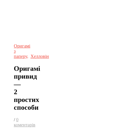
Оригамі
з
паперу
,
Хелловін
Оригамі
привид
—
2
простих
способи
/
0
коментарів