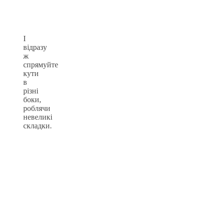
І
відразу
ж
спрямуйте
кути
в
різні
боки,
роблячи
невеликі
складки.