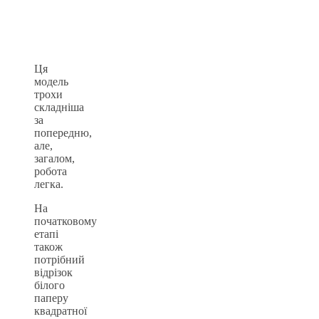
Ця
модель
трохи
складніша
за
попередню,
але,
загалом,
робота
легка.
На
початковому
етапі
також
потрібний
відрізок
білого
паперу
квадратної