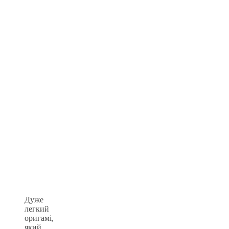
Дуже
легкий
оригамі,
який