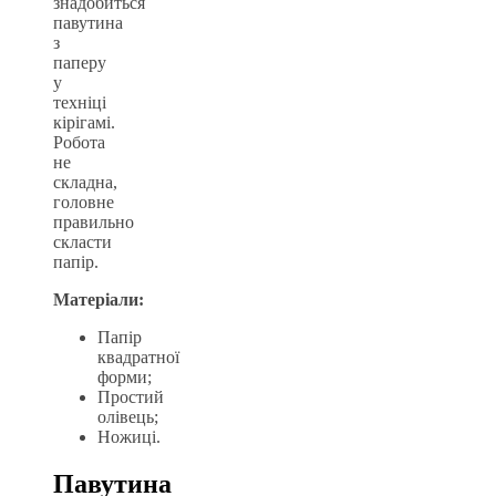
знадобиться
павутина
з
паперу
у
техніці
кірігамі.
Робота
не
складна,
головне
правильно
скласти
папір.
Матеріали:
Папір
квадратної
форми;
Простий
олівець;
Ножиці.
Павутина