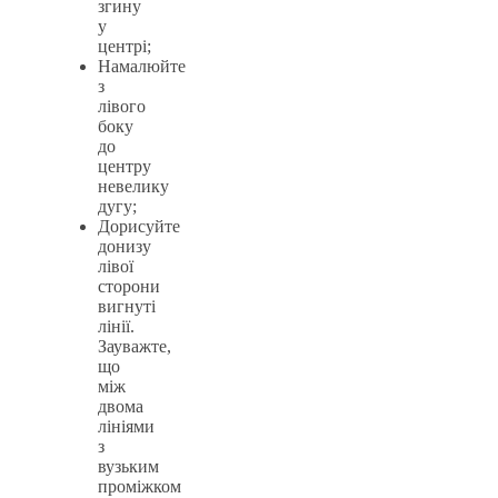
згину
у
центрі;
Намалюйте
з
лівого
боку
до
центру
невелику
дугу;
Дорисуйте
донизу
лівої
сторони
вигнуті
лінії.
Зауважте,
що
між
двома
лініями
з
вузьким
проміжком