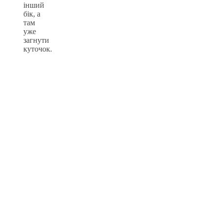
інший
бік, а
там
уже
загнути
куточок.