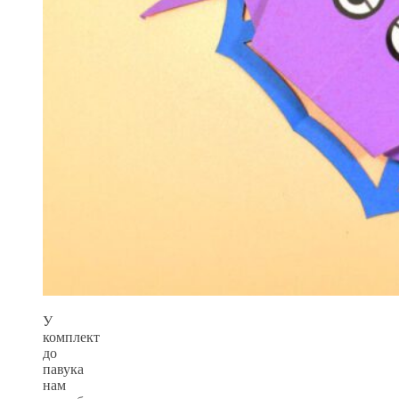
У
комплект
до
павука
нам