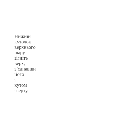
Нижній
куточок
верхнього
шару
зігніть
верх,
з’єднавши
його
з
кутом
зверху.