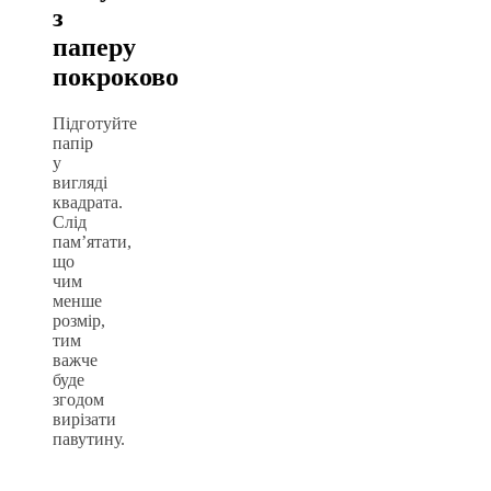
з
паперу
покроково
Підготуйте
папір
у
вигляді
квадрата.
Слід
пам’ятати,
що
чим
менше
розмір,
тим
важче
буде
згодом
вирізати
павутину.