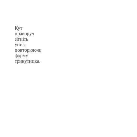
Кут
праворуч
зігніть
униз,
повторюючи
форму
трикутника.