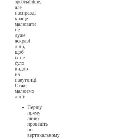
зрозуміліше,
але
насправді
краще
малювати
не
дуже
яскраві
лінії,
щоб
їх не
було
видно
на
павутинці.
Отже,
малюємо
лінії:
Першу
пряму
лінію
проведіть
по
вертикальному