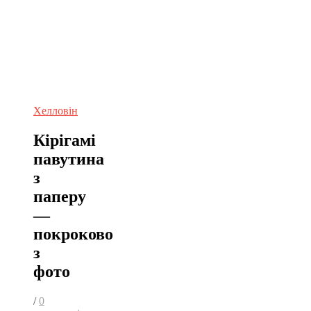
Хелловін
Кірігамі
павутина
з
паперу
—
покроково
з
фото
/
0