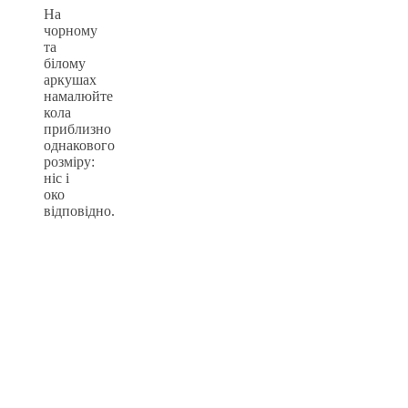
На
чорному
та
білому
аркушах
намалюйте
кола
приблизно
однакового
розміру:
ніс і
око
відповідно.