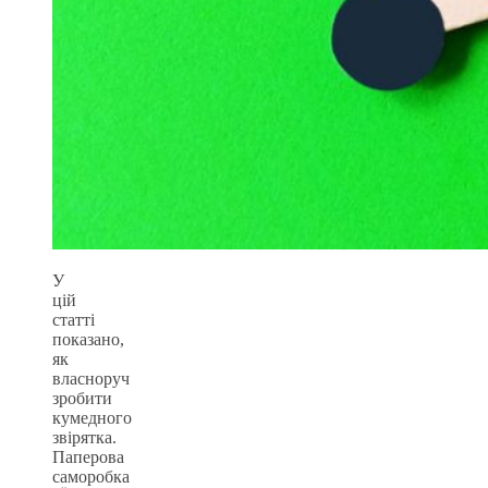
У
цій
статті
показано,
як
власноруч
зробити
кумедного
звірятка.
Паперова
саморобка