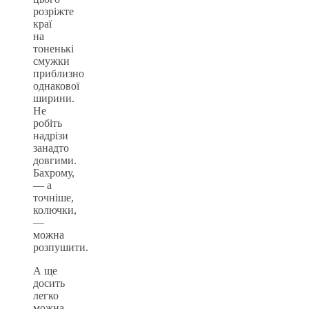
розріжте
краї
на
тоненькі
смужки
приблизно
однакової
ширини.
Не
робіть
надрізи
занадто
довгими.
Бахрому,
— а
точніше,
колючки,
—
можна
розпушити.
А ще
досить
легко
можна