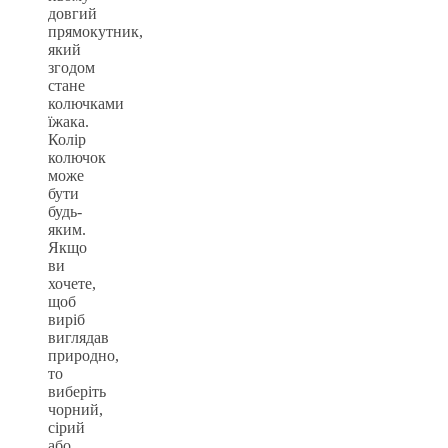
довгий
прямокутник,
який
згодом
стане
колючками
їжака.
Колір
колючок
може
бути
будь-
яким.
Якщо
ви
хочете,
щоб
виріб
виглядав
природно,
то
виберіть
чорний,
сірий
або