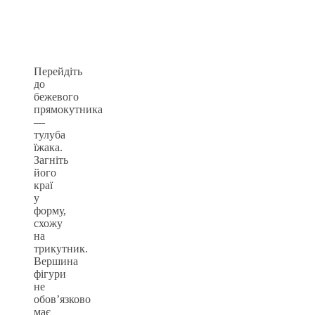
Перейдіть
до
бежевого
прямокутника
—
тулуба
їжака.
Загніть
його
краї
у
форму,
схожу
на
трикутник.
Вершина
фігури
не
обов’язково
має