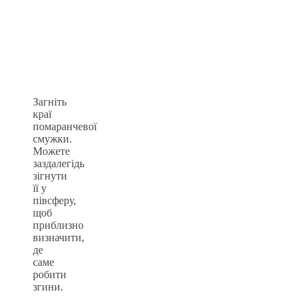
Загніть
краї
помаранчевої
смужки.
Можете
заздалегідь
зігнути
її у
півсферу,
щоб
приблизно
визначити,
де
саме
робити
згини.