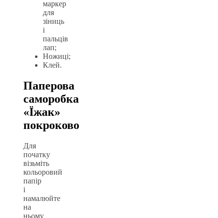
маркер
для
зіниць
і
пальців
лап;
Ножиці;
Клей.
Паперова
саморобка
«Їжак»
покроково
Для
початку
візьміть
кольоровий
папір
і
намалюйте
на
ньому