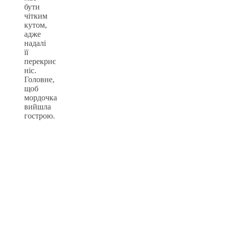
бути
чітким
кутом,
адже
надалі
її
перекриє
ніс.
Головне,
щоб
мордочка
вийшла
гострою.