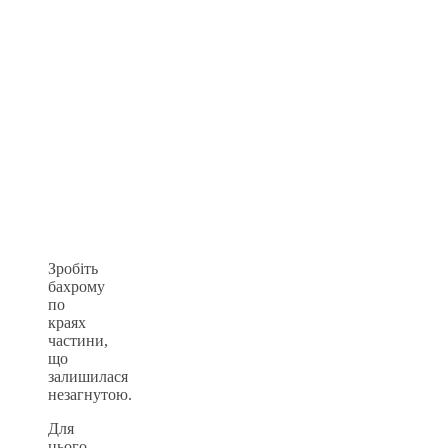
Зробіть
бахрому
по
краях
частини,
що
залишилася
незагнутою.
Для
цього