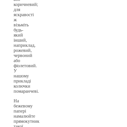
коричневий;
для
яскравості
ж
візьміть
будь-
який
інший,
наприклад,
рожевий,
червоний
або
фіолетовий.
У
нашому
прикладі
колючки
помаранчеві.
На
бежевому
папері
намалюйте
прямокутник
такої