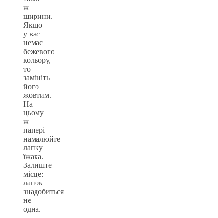
ж
ширини.
Якщо
у вас
немає
бежевого
кольору,
то
замініть
його
жовтим.
На
цьому
ж
папері
намалюйте
лапку
їжака.
Залиште
місце:
лапок
знадобиться
не
одна.