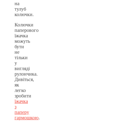
на
тулуб
колючки.
Колючки
паперового
їжачка
можуть
бути
не
тільки
у
вигляді
рулончика.
Дивіться,
як
легко
зробити
їжачка
з
паперу
гармошкою
.