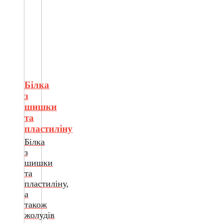
Білка
з
шишки
та
пластиліну
Білка
з
шишки
та
пластиліну,
а
також
жолудів