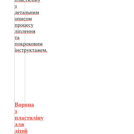
з
детальним
описом
процесу
ліплення
та
покроковим
інструктажем.
Ворона
з
пластиліну
для
дітей