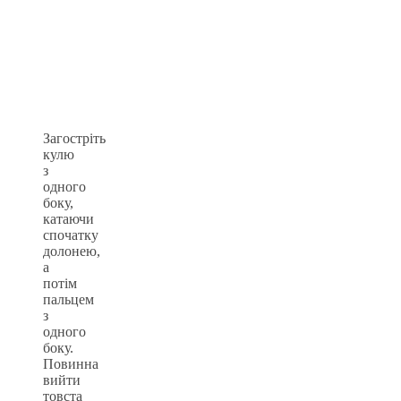
Загостріть
кулю
з
одного
боку,
катаючи
спочатку
долонею,
а
потім
пальцем
з
одного
боку.
Повинна
вийти
товста