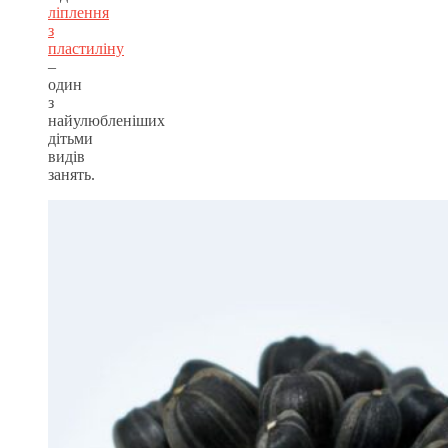
ліплення
з
пластиліну
–
один
з
найулюбленіших
дітьми
видів
занять.