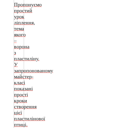
Пропонуємо
простий
урок
ліплення,
тема
якого
–
ворона
з
пластиліну.
У
запропонованому
майстер-
класі
показані
прості
кроки
створення
цієї
пластилінової
птиці.