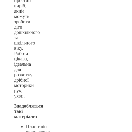
простий
виріб,
який
можуть
зробити
діти
дошкільного
та
шкільного
віку.
Робота
цікава,
ідеальна
для
розвитку
дрібної
моторики
рук,
уяви.
Знадобляться
такі
матеріали:
Пластилін
оранжевого