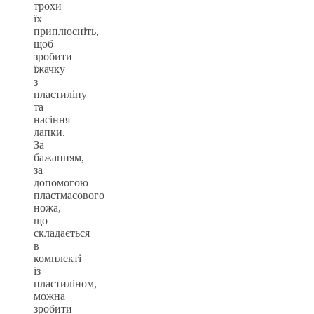
трохи
їх
приплюсніть,
щоб
зробити
їжачку
з
пластиліну
та
насіння
лапки.
За
бажанням,
за
допомогою
пластмасового
ножа,
що
складається
в
комплекті
із
пластиліном,
можна
зробити