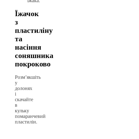
їжака.
Їжачок
з
пластиліну
та
насіння
соняшника
покроково
Розм’якшіть
у
долонях
і
скачайте
в
кульку
помаранчевий
пластилін.