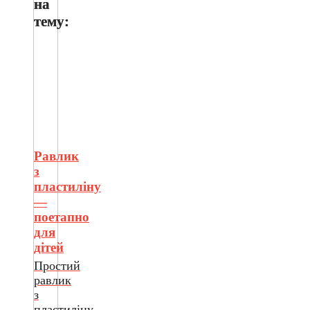
на
тему:
Равлик
з
пластиліну
—
поетапно
для
дітей
Простий
равлик
з
пластиліну