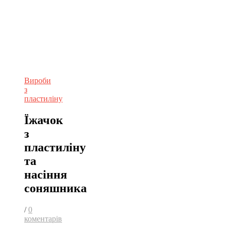
Вироби
з
пластиліну
Їжачок
з
пластиліну
та
насіння
соняшника
/
0
коментарів