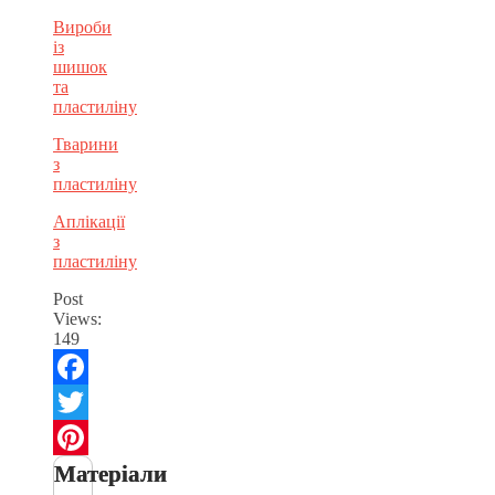
Вироби
із
шишок
та
пластиліну
Тварини
з
пластиліну
Аплікації
з
пластиліну
Post
Views:
149
Facebook
Twitter
Матеріали
Pinterest