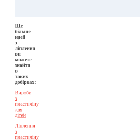
Ще
більше
идей
з
ліплення
ви
можете
знайти
в
таких
добірках:
Вироби
з
пластиліну
для
дітей
Ліплення
з
пластиліну