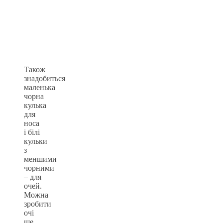
Також
знадобиться
маленька
чорна
кулька
для
носа
і білі
кульки
з
меншими
чорними
– для
очей.
Можна
зробити
очі
ще