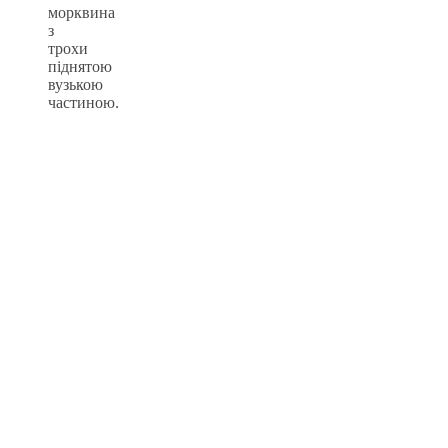
морквина
з
трохи
піднятою
вузькою
частиною.