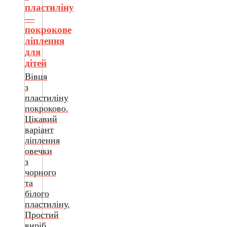
пластиліну
—
покрокове
ліплення
для
дітей
Вівця
з
пластиліну
покроково.
Цікавий
варіант
ліплення
овечки
з
чорного
та
білого
пластиліну.
Простий
виріб