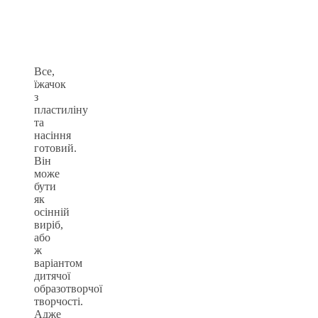
Все,
їжачок
з
пластиліну
та
насіння
готовий.
Він
може
бути
як
осінній
виріб,
або
ж
варіантом
дитячої
образотворчої
творчості.
Адже