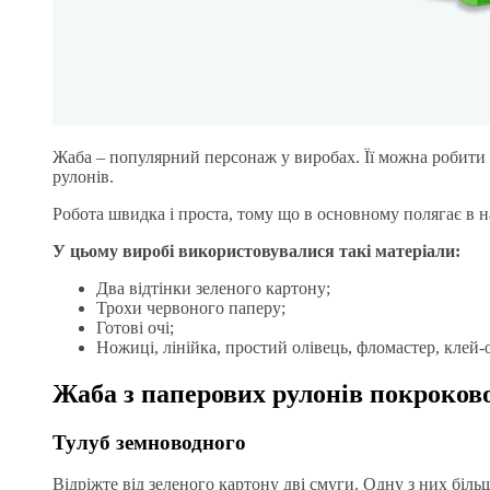
Жаба – популярний персонаж у виробах. Її можна робити з
рулонів.
Робота швидка і проста, тому що в основному полягає в на
У цьому виробі використовувалися такі матеріали:
Два відтінки зеленого картону;
Трохи червоного паперу;
Готові очі;
Ножиці, лінійка, простий олівець, фломастер, клей-
Жаба з паперових рулонів покроков
Тулуб земноводного
Відріжте від зеленого картону дві смуги. Одну з них більш