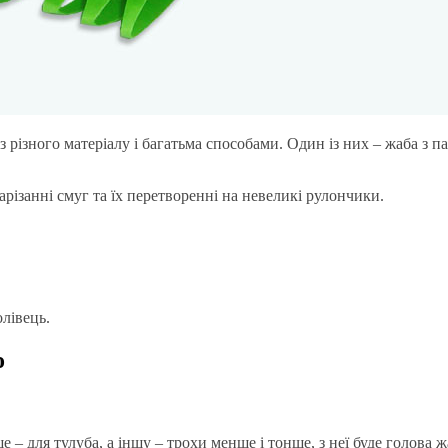
 різного матеріалу і багатьма способами. Один із них – жаба з п
різанні смуг та їх перетворенні на невеликі рулончики.
олівець.
о
е – для тулуба, а іншу – трохи менше і тонше, з неї буде голова ж