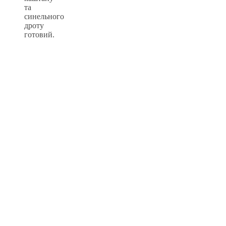
та
синельного
дроту
готовий.