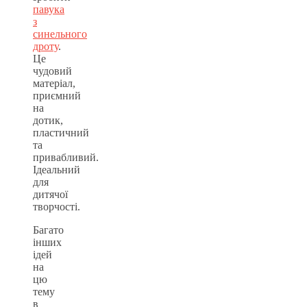
павука
з
синельного
дроту
.
Це
чудовий
матеріал,
приємний
на
дотик,
пластичний
та
привабливий.
Ідеальний
для
дитячої
творчості.
Багато
інших
ідей
на
цю
тему
в