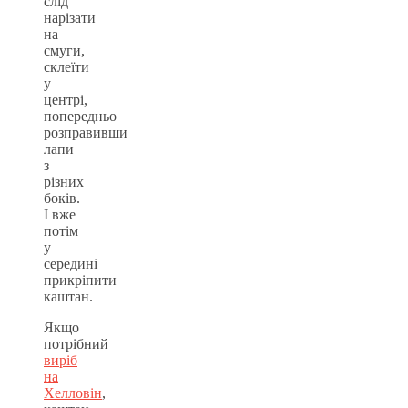
слід
нарізати
на
смуги,
склеїти
у
центрі,
попередньо
розправивши
лапи
з
різних
боків.
І вже
потім
у
середині
прикріпити
каштан.
Якщо
потрібний
виріб
на
Хелловін
,