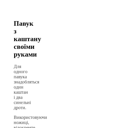
Павук
з
каштану
своїми
руками
Для
одного
павука
знадобляться
один
каштан
і два
синельні
дроти.
Використовуючи
ножиці,
відокремте