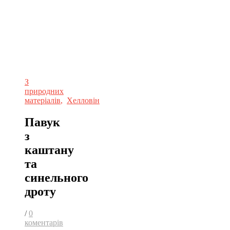
З
природних
матеріалів
,
Хелловін
Павук
з
каштану
та
синельного
дроту
/
0
коментарів