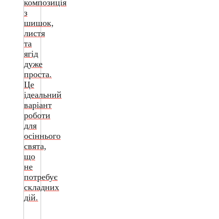
композиція
з
шишок,
листя
та
ягід
дуже
проста.
Це
ідеальний
варіант
роботи
для
осіннього
свята,
що
не
потребує
складних
дій.