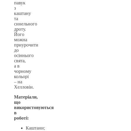
павук
з
каштану
та
синельного
дроту.
Його
можна
приурочити
до
осіннього
свята,
а в
чорному
кольорі
– на
Хелловін.
Матеріали,
що
використовуються
в
роботі:
Каштани;