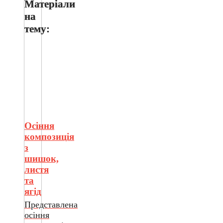
Матеріали
Pinterest
на
тему:
Осіння
композиція
з
шишок,
листя
та
ягід
Представлена
осіння