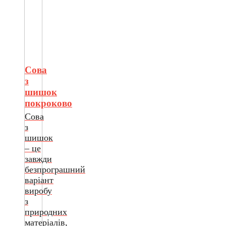
Сова
з
шишок
покроково
Сова
з
шишок
– це
завжди
безпрограшний
варіант
виробу
з
природних
матеріалів,