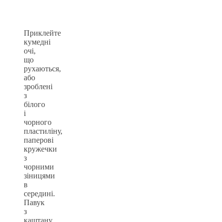
Приклейте
кумедні
очі,
що
рухаються,
або
зроблені
з
білого
і
чорного
пластиліну,
паперові
кружечки
з
чорними
зіницями
в
середині.
Павук
з
каштану