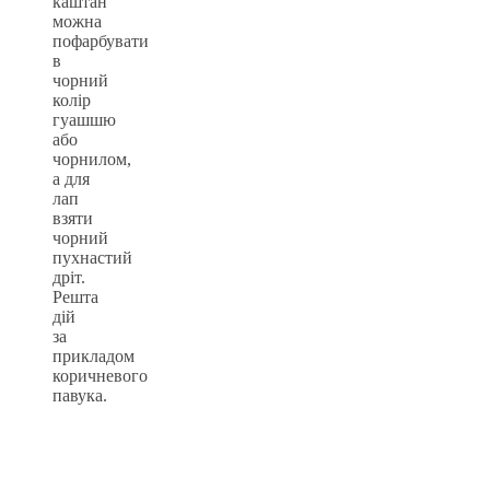
каштан
можна
пофарбувати
в
чорний
колір
гуашшю
або
чорнилом,
а для
лап
взяти
чорний
пухнастий
дріт.
Решта
дій
за
прикладом
коричневого
павука.