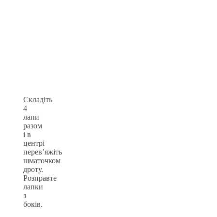
Складіть
4
лапи
разом
і в
центрі
перев’яжіть
шматочком
дроту.
Розправте
лапки
з
боків.