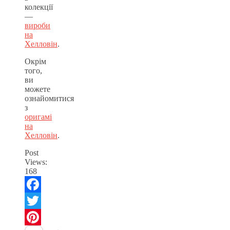
колекції
—
вироби
на
Хелловін
.
Окрім
того,
ви
можете
ознайомитися
з
оригамі
на
Хелловін
.
Post
Views:
168
Facebook
Twitter