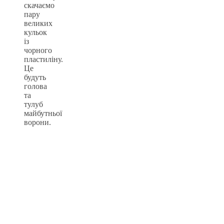
скачаємо
пару
великих
кульок
із
чорного
пластиліну.
Це
будуть
голова
та
тулуб
майбутньої
ворони.