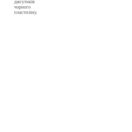
джгутиків
чорного
пластиліну.