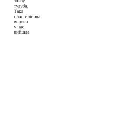
знизу
тулуба.
Така
пластилінова
ворона
у нас
вийшла.