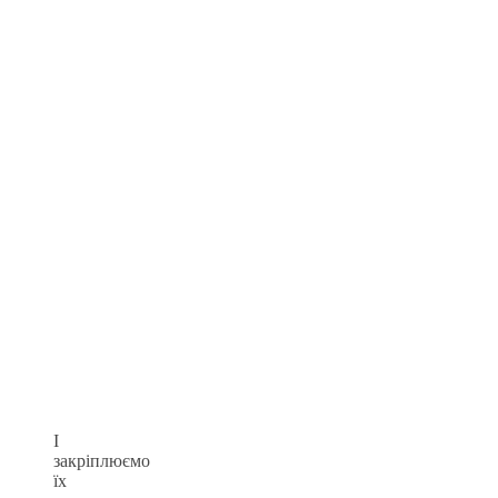
І
закріплюємо
їх