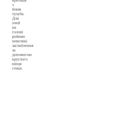
крильця
з
боків
тулуба.
Для
очей
на
голові
робимо
невеликі
заглиблення
за
допомогою
круглого
кінця
стеки.