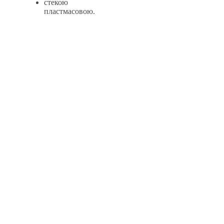
стекою
пластмасовою.