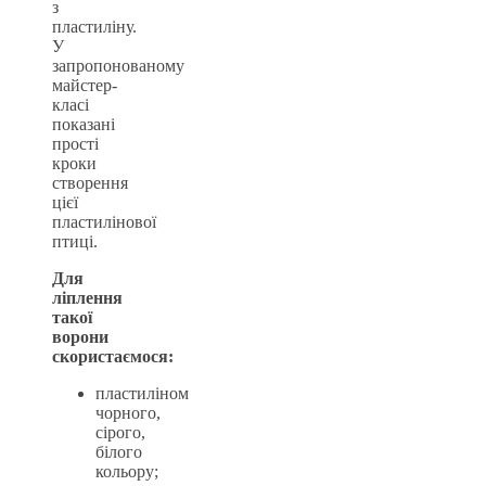
з
пластиліну.
У
запропонованому
майстер-
класі
показані
прості
кроки
створення
цієї
пластилінової
птиці.
Для
ліплення
такої
ворони
скористаємося:
пластиліном
чорного,
сірого,
білого
кольору;