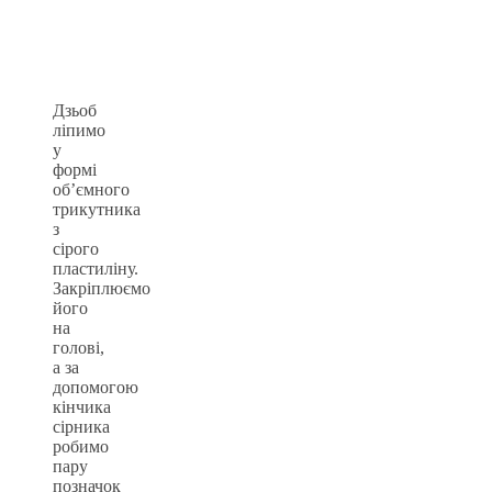
Дзьоб
ліпимо
у
формі
об’ємного
трикутника
з
сірого
пластиліну.
Закріплюємо
його
на
голові,
а за
допомогою
кінчика
сірника
робимо
пару
позначок