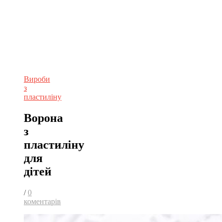
Вироби
з
пластиліну
Ворона
з
пластиліну
для
дітей
/
0
коментарів