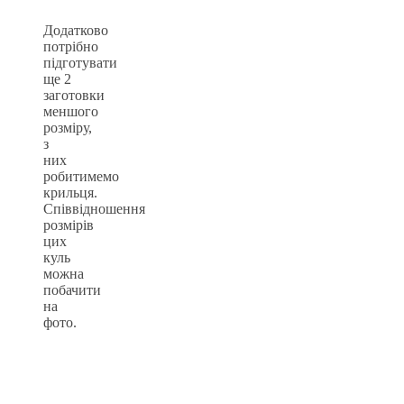
Додатково
потрібно
підготувати
ще 2
заготовки
меншого
розміру,
з
них
робитимемо
крильця.
Співвідношення
розмірів
цих
куль
можна
побачити
на
фото.