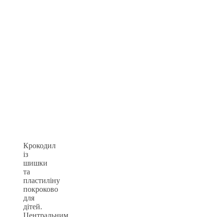
Крокодил
із
шишки
та
пластиліну
покроково
для
дітей.
Центральним