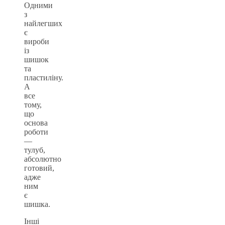
Одними
з
найлегших
є
вироби
із
шишок
та
пластиліну.
А
все
тому,
що
основа
роботи
—
тулуб,
абсолютно
готовий,
адже
ним
є
шишка.
Інші