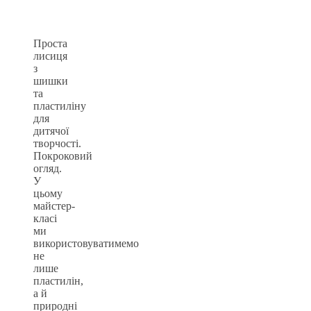
Проста
лисиця
з
шишки
та
пластиліну
для
дитячої
творчості.
Покроковий
огляд.
У
цьому
майстер-
класі
ми
використовуватимемо
не
лише
пластилін,
а й
природні