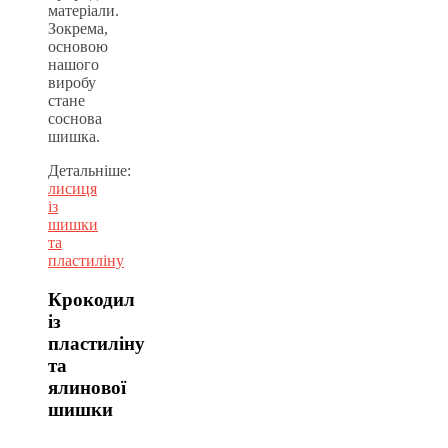
матеріали.
Зокрема,
основою
нашого
виробу
стане
соснова
шишка.
Детальніше:
лисиця
із
шишки
та
пластиліну
Крокодил
із
пластиліну
та
ялинової
шишки