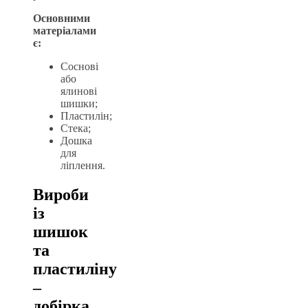
Основними
матеріалами
є:
Соснові
або
ялинові
шишки;
Пластилін;
Стека;
Дошка
для
ліплення.
Вироби
із
шишок
та
пластиліну
–
добірка