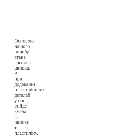
Основою
нашого
виробу
стане
соснова
шишка.
А
при
додаванні
пластилінових
деталей
у нас
вийде
курча
із
шишки
та
пластиліну,