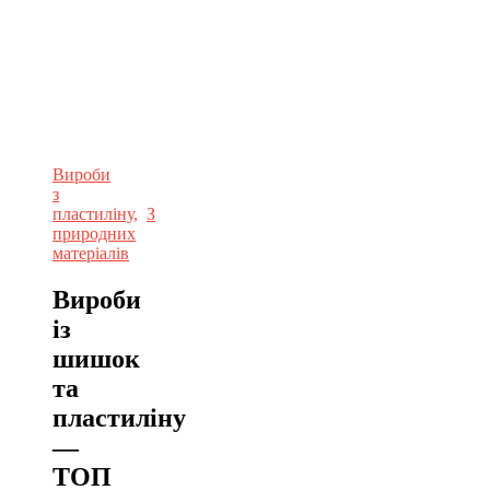
Вироби
з
пластиліну
,
З
природних
матеріалів
Вироби
із
шишок
та
пластиліну
—
ТОП