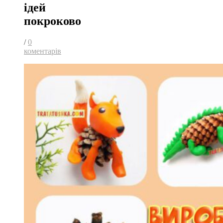
ідей
покроково
/
0
коментарів