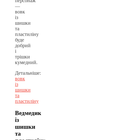
персонаж
—
вовк
із
шишки
та
пластиліну
буде
добрий
і
трішки
кумедний.
Детальніше:
вовк
із
шишки
та
пластиліну
Ведмедик
із
шишки
та