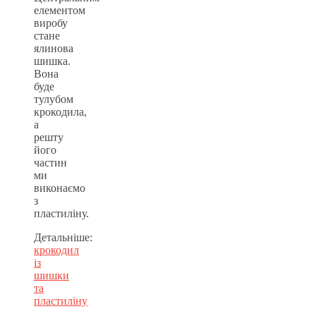
елементом
виробу
стане
ялинова
шишка.
Вона
буде
тулубом
крокодила,
а
решту
його
частин
ми
виконаємо
з
пластиліну.
Детальніше:
крокодил
із
шишки
та
пластиліну