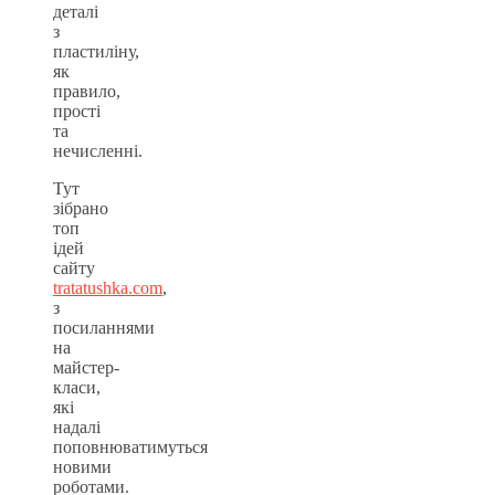
деталі
з
пластиліну,
як
правило,
прості
та
нечисленні.
Тут
зібрано
топ
ідей
сайту
tratatushka.com
,
з
посиланнями
на
майстер-
класи,
які
надалі
поповнюватимуться
новими
роботами.