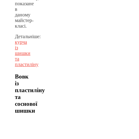
показане
в
даному
майстер-
класі.
Детальніше:
курча
із
шишки
та
пластиліну
Вовк
із
пластиліну
та
соснової
шишки