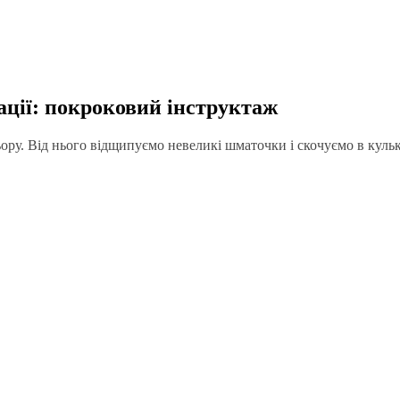
кації: покроковий інструктаж
ору. Від нього відщипуємо невеликі шматочки і скочуємо в куль