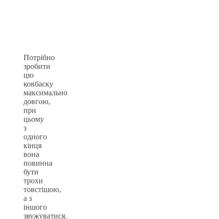
Потрібно
зробити
цю
ковбаску
максимально
довгою,
при
цьому
з
одного
кінця
вона
повинна
бути
трохи
товстішою,
а з
іншого
звужуватися.