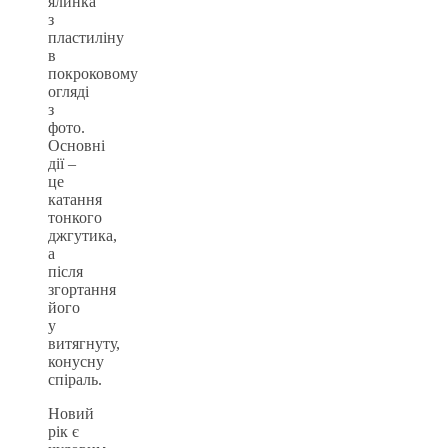
ялинка
з
пластиліну
в
покроковому
огляді
з
фото.
Основні
дії –
це
катання
тонкого
джгутика,
а
після
згортання
його
у
витягнуту,
конусну
спіраль.
Новий
рік є