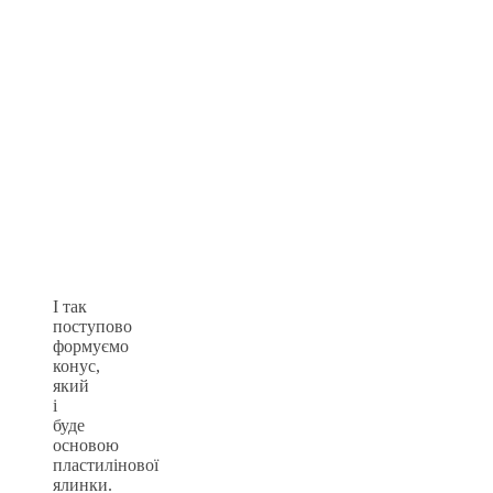
І так
поступово
формуємо
конус,
який
і
буде
основою
пластилінової
ялинки.