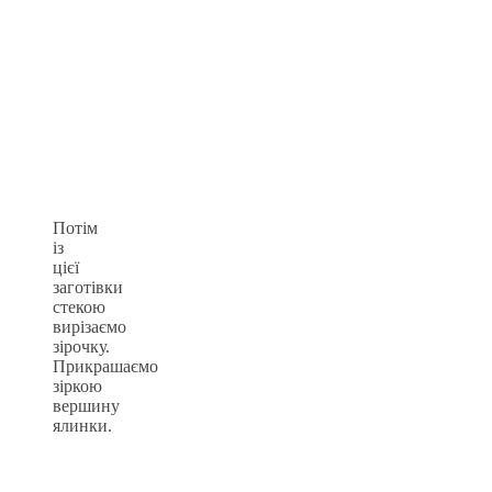
Потім
із
цієї
заготівки
стекою
вирізаємо
зірочку.
Прикрашаємо
зіркою
вершину
ялинки.