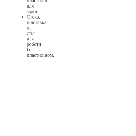
пластилін
для
зірки;
Стека,
підставка
на
стіл
для
роботи
із
пластиліном.