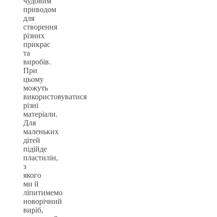
чудовим
приводом
для
створення
різних
прикрас
та
виробів.
При
цьому
можуть
використовуватися
різні
матеріали.
Для
маленьких
дітей
підійде
пластилін,
з
якого
ми й
ліпитимемо
новорічний
виріб,