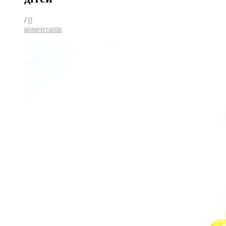
/
0
коментарів