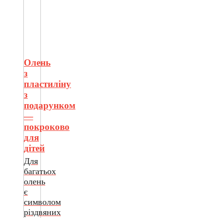
Олень
з
пластиліну
з
подарунком
—
покроково
для
дітей
Для
багатьох
олень
є
символом
різдвяних