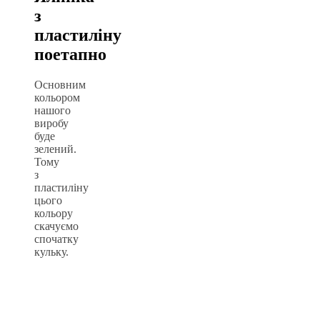
з
пластиліну
поетапно
Основним
кольором
нашого
виробу
буде
зелений.
Тому
з
пластиліну
цього
кольору
скачуємо
спочатку
кульку.