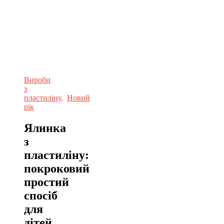
Вироби
з
пластиліну
,
Новий
рік
Ялинка
з
пластиліну:
покроковий
простий
спосіб
для
дітей