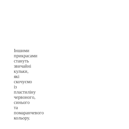
Іншими
прикрасами
стануть
звичайні
кульки,
які
скочуємо
із
пластиліну
червоного,
синього
та
помаранчевого
кольору.