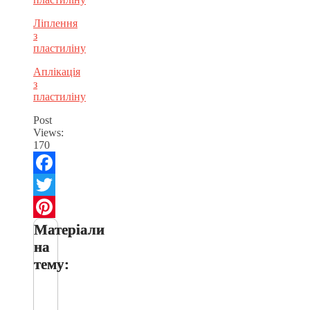
Ліплення
з
пластиліну
Аплікація
з
пластиліну
Post
Views:
170
Facebook
Twitter
Матеріали
Pinterest
на
тему: