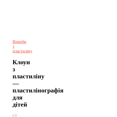
Вироби
з
пластиліну
Клоун
з
пластиліну
—
пластилінографія
для
дітей
/
0