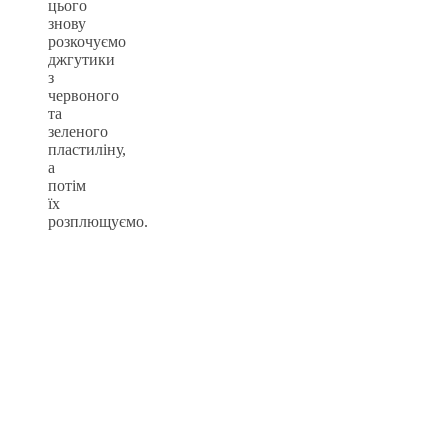
цього
знову
розкочуємо
джгутики
з
червоного
та
зеленого
пластиліну,
а
потім
їх
розплющуємо.