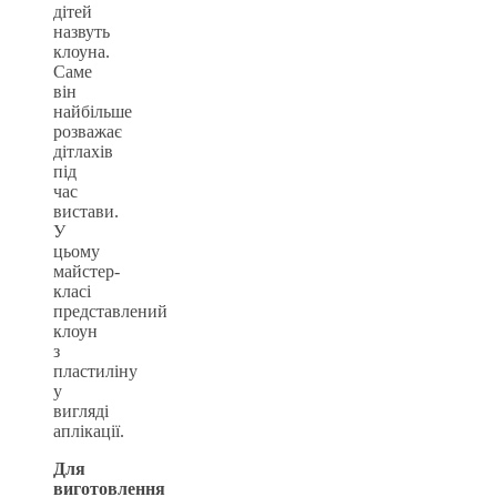
дітей
назвуть
клоуна.
Саме
він
найбільше
розважає
дітлахів
під
час
вистави.
У
цьому
майстер-
класі
представлений
клоун
з
пластиліну
у
вигляді
аплікації.
Для
виготовлення