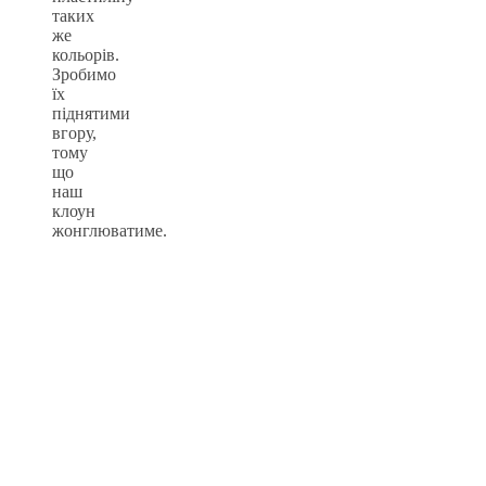
таких
же
кольорів.
Зробимо
їх
піднятими
вгору,
тому
що
наш
клоун
жонглюватиме.