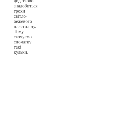
додатково
знадобиться
трохи
світло-
бежевого
пластиліну.
Тому
скочуємо
спочатку
такі
кульки.