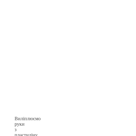
Виліплюємо
руки
з
пластиліну