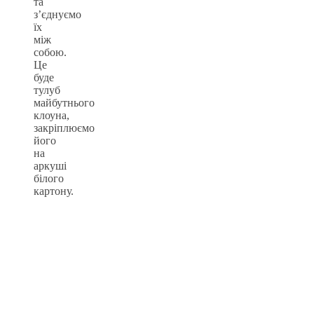
та
з’єднуємо
їх
між
собою.
Це
буде
тулуб
майбутнього
клоуна,
закріплюємо
його
на
аркуші
білого
картону.