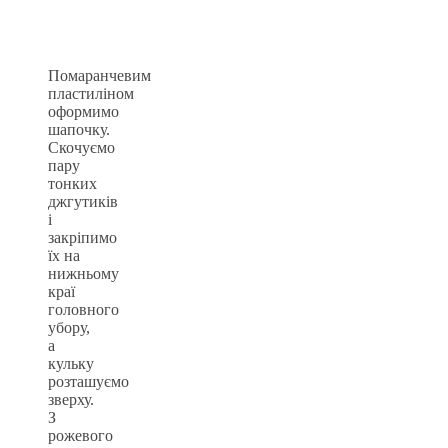
Помаранчевим
пластиліном
оформимо
шапочку.
Скочуємо
пару
тонких
джгутиків
і
закріпимо
їх на
нижньому
краї
головного
убору,
а
кульку
розташуємо
зверху.
З
рожевого