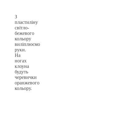
З
пластиліну
світло-
бежевого
кольору
виліплюємо
руки.
На
ногах
клоуна
будуть
черевички
оранжевого
кольору.