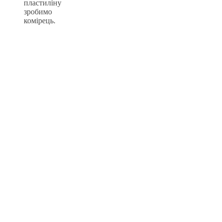
пластиліну
зробимо
комірець.