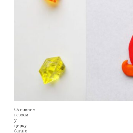
Основним
героєм
у
цирку
багато