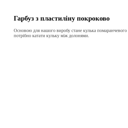
Гарбуз з пластиліну покроково
Основою для нашого виробу стане кулька помаранчевого п
потрібно катати кульку між долонями.